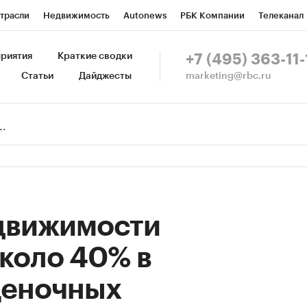
трасли
Недвижимость
Autonews
РБК Компании
Телеканал
изионеры
Национальные проекты
Город
Стиль
Крипто
Р
риятия
Краткие сводки
+7 (495) 363-11-
marketing@rbc.ru
Статьи
Дайджесты
зета
Спецпроекты СПб
Конференции СПб
Спецпроекты
Пр
Рынок наличной валюты
движимости
коло 40% в
ценочных