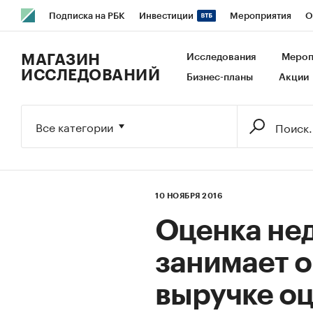
Подписка на РБК
Инвестиции
Мероприятия
О
РБК Образование
РБК Курсы
РБК Life
Тренды
В
МАГАЗИН
Исследования
Мероп
ИССЛЕДОВАНИЙ
Бизнес-планы
Акции
Исследования
Кредитные рейтинги
Франшизы
Га
Экономика
Бизнес
Технологии и медиа
Финансы
Все категории
10 НОЯБРЯ 2016
Оценка не
занимает о
выручке о