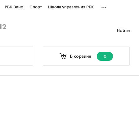
...
РБК Вино
Спорт
Школа управления РБК
БК Бизнес-среда
Дискуссионный клуб
12
Войти
оверка контрагентов
Политика
В корзине
0