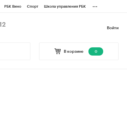
...
РБК Вино
Спорт
Школа управления РБК
БК Бизнес-среда
Дискуссионный клуб
12
Войти
оверка контрагентов
Политика
В корзине
0