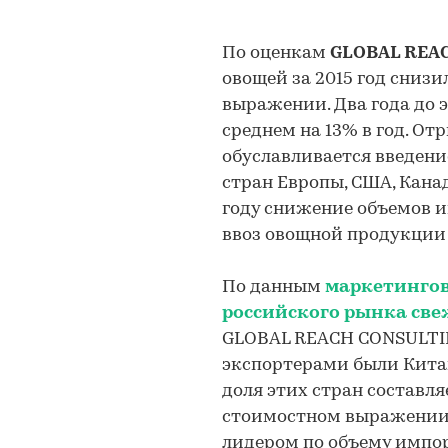
По оценкам
GLOBAL REAC
овощей за 2015 год снизи
выражении. Два года до 
среднем на 13% в год. О
обуславливается введени
стран Европы, США, Канад
году снижение объемов и
ввоз овощной продукции 
По данным
маркетингов
российского рынка св
GLOBAL REACH CONSULTING
экспортерами были Китай
доля этих стран составля
стоимостном выражении. 
лидером по объему импо