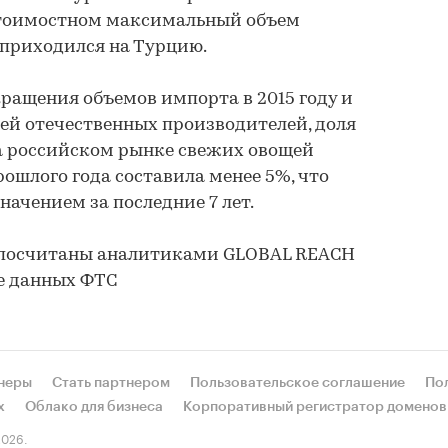
 стоимостном максимальный объем
 приходился на Турцию.
кращения объемов импорта в 2015 году и
ей отечественных производителей, доля
 российском рынке свежих овощей
ошлого года составила менее 5%, что
ачением за последние 7 лет.
 посчитаны аналитиками GLOBAL REACH
е данных ФТС
неры
Стать партнером
Пользовательское соглашение
По
х
Облако для бизнеса
Корпоративный регистратор доменов
026.