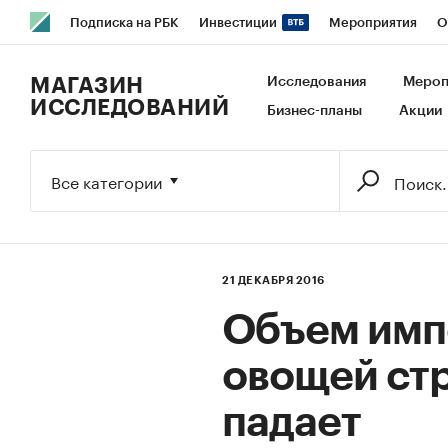
Подписка на РБК
Инвестиции
Мероприятия
О
РБК Образование
РБК Курсы
РБК Life
Тренды
В
МАГАЗИН
Исследования
Мероп
ИССЛЕДОВАНИЙ
Бизнес-планы
Акции
Исследования
Кредитные рейтинги
Франшизы
Га
Экономика
Бизнес
Технологии и медиа
Финансы
Все категории
21 ДЕКАБРЯ 2016
Объем имп
овощей ст
падает