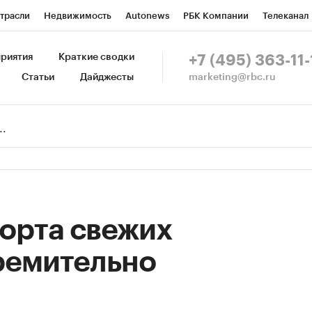
трасли
Недвижимость
Autonews
РБК Компании
Телеканал
изионеры
Национальные проекты
Город
Стиль
Крипто
Р
риятия
Краткие сводки
+7 (495) 363-11-
marketing@rbc.ru
Статьи
Дайджесты
зета
Спецпроекты СПб
Конференции СПб
Спецпроекты
Пр
Рынок наличной валюты
орта свежих
ремительно