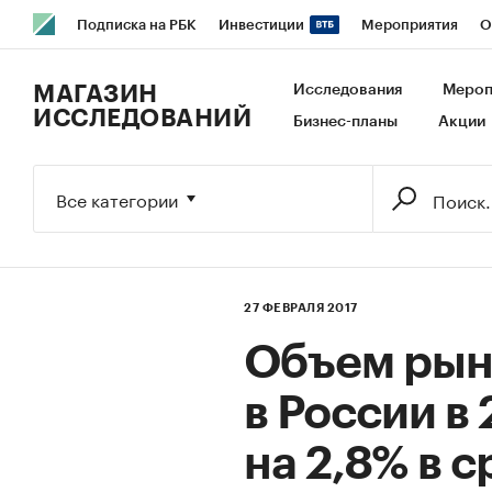
Подписка на РБК
Инвестиции
Мероприятия
О
РБК Образование
РБК Курсы
РБК Life
Тренды
В
МАГАЗИН
Исследования
Мероп
ИССЛЕДОВАНИЙ
Бизнес-планы
Акции
Исследования
Кредитные рейтинги
Франшизы
Га
Экономика
Бизнес
Технологии и медиа
Финансы
Все категории
27 ФЕВРАЛЯ 2017
Объем рын
в России в 
на 2,8% в с