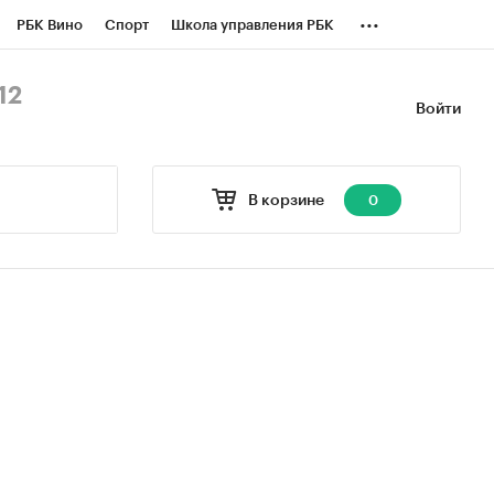
...
РБК Вино
Спорт
Школа управления РБК
БК Бизнес-среда
Дискуссионный клуб
12
Войти
оверка контрагентов
Политика
В корзине
0