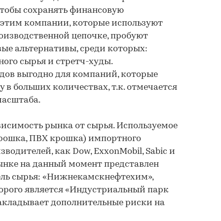
чтобы сохранять финансовую
с этим компании, которые используют
роизводственной цепочке, пробуют
вые альтернативы, среди которых:
ного сырья и стретч-худы.
дов выгодно для компаний, которые
 в больших количествах, т.к. отмечается
масштаба.
исимость рынка от сырья. Используемое
крошка, ПВХ крошка) импортного
водителей, как Dow, ExxonMobil, Sabic и
ынке на данный момент представлен
ель сырья: «Нижнекамскнефтехим»,
орого является «Индустриальный парк
акладывает дополнительные риски на