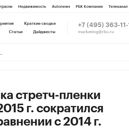
трасли
Недвижимость
Autonews
РБК Компании
Телеканал
изионеры
Национальные проекты
Город
Стиль
Крипто
Р
риятия
Краткие сводки
+7 (495) 363-11-
marketing@rbc.ru
Статьи
Дайджесты
зета
Спецпроекты СПб
Конференции СПб
Спецпроекты
Пр
Рынок наличной валюты
ка стретч-пленки
2015 г. сократился
равнении с 2014 г.