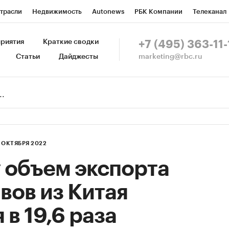
трасли
Недвижимость
Autonews
РБК Компании
Телеканал
изионеры
Национальные проекты
Город
Стиль
Крипто
Р
риятия
Краткие сводки
+7 (495) 363-11-
marketing@rbc.ru
Статьи
Дайджесты
зета
Спецпроекты СПб
Конференции СПб
Спецпроекты
Пр
Рынок наличной валюты
1 ОКТЯБРЯ 2022
у объем экспорта
вов из Китая
 в 19,6 раза