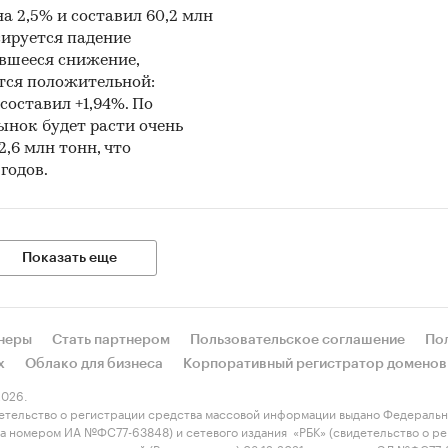
а 2,5% и составил 60,2 млн
сируется падение
авшееся снижение,
ется положительной:
составил +1,94%. По
нок будет расти очень
,6 млн тонн, что
годов.
Показать еще
неры
Стать партнером
Пользовательское соглашение
По
х
Облако для бизнеса
Корпоративный регистратор доменов
026.
етельство о регистрации средства массовой информации выдано Федеральн
 за номером ИА №ФС77-63848) и сетевого издания «РБК» (свидетельство о 