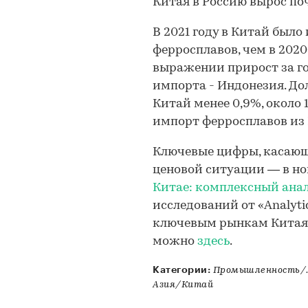
Китая в Россию вырос поч
В 2021 году в Китай был
ферросплавов, чем в 2020
выражении прирост за го
импорта - Индонезия. До
Китай менее 0,9%, около 1
импорт ферросплавов из Р
Ключевые цифры, касающи
ценовой ситуации — в н
Китае: комплексный анал
исследований от «Analyt
ключевым рынкам Китая:
можно
здесь
.
Категории:
Промышленность/.
Азия/Китай