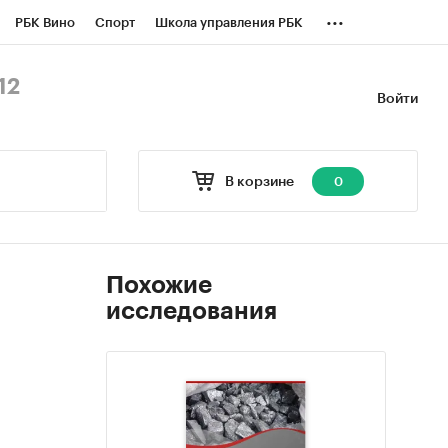
...
РБК Вино
Спорт
Школа управления РБК
БК Бизнес-среда
Дискуссионный клуб
12
Войти
оверка контрагентов
Политика
В корзине
0
Похожие
исследования