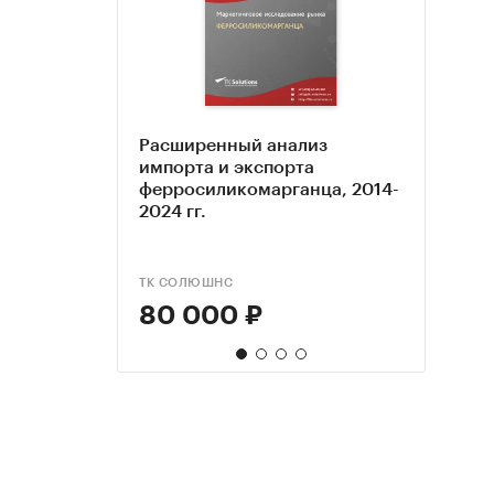
Расширенный анализ
Анал
Анал
Анал
импорта и экспорта
в Каз
Росси
в Рос
ферросиликомарганца, 2014-
Пока
прогн
прогн
2024 гг.
ТК СОЛЮШНС
TEBIZ
BUSINE
BUSINE
80 000 ₽
79 
98 
126