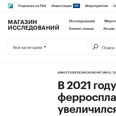
Подписка на РБК
Инвестиции
Мероприятия
О
РБК Образование
РБК Курсы
РБК Life
Тренды
В
МАГАЗИН
Исследования
Мероп
ИССЛЕДОВАНИЙ
Бизнес-планы
Акции
Исследования
Кредитные рейтинги
Франшизы
Га
Экономика
Бизнес
Технологии и медиа
Финансы
Все категории
ANALYTICRESEARCHGROUP (ARG),
2
В 2021 год
ферроспла
увеличился