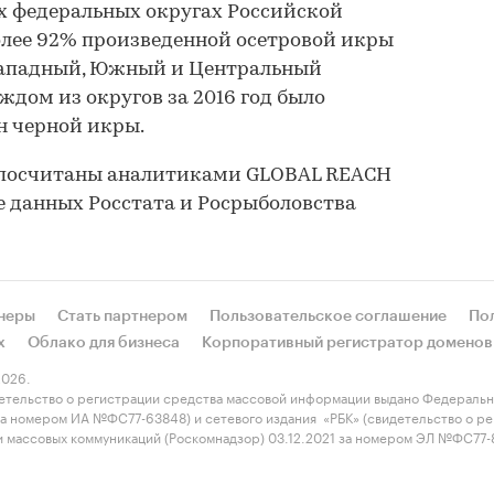
х федеральных округах Российской
более 92% произведенной осетровой икры
Западный, Южный и Центральный
ждом из округов за 2016 год было
н черной икры.
 посчитаны аналитиками GLOBAL REACH
е данных Росстата и Росрыболовства
неры
Стать партнером
Пользовательское соглашение
По
х
Облако для бизнеса
Корпоративный регистратор доменов
026.
етельство о регистрации средства массовой информации выдано Федеральн
 за номером ИА №ФС77-63848) и сетевого издания «РБК» (свидетельство о 
 и массовых коммуникаций (Роскомнадзор) 03.12.2021 за номером ЭЛ №ФС77