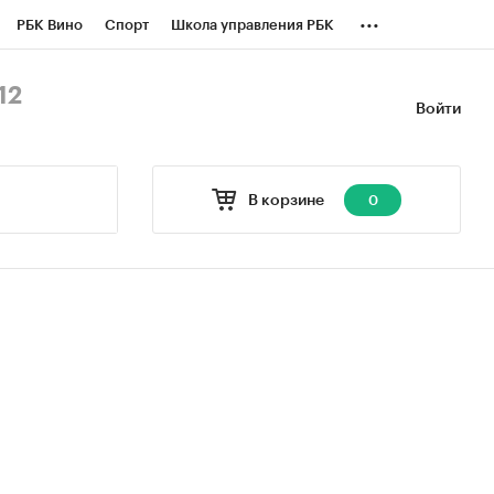
...
РБК Вино
Спорт
Школа управления РБК
БК Бизнес-среда
Дискуссионный клуб
12
Войти
оверка контрагентов
Политика
В корзине
0