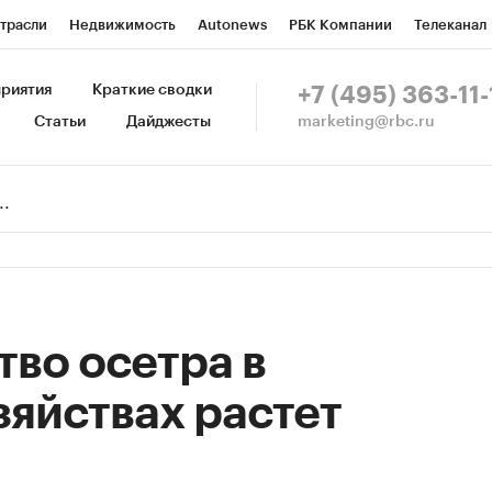
трасли
Недвижимость
Autonews
РБК Компании
Телеканал
изионеры
Национальные проекты
Город
Стиль
Крипто
Р
риятия
Краткие сводки
+7 (495) 363-11-
marketing@rbc.ru
Статьи
Дайджесты
зета
Спецпроекты СПб
Конференции СПб
Спецпроекты
Пр
Рынок наличной валюты
во осетра в
яйствах растет