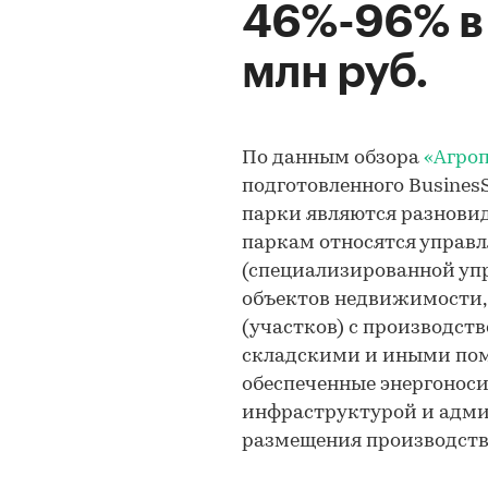
46%-96% в 
млн руб.
По данным обзора
«Агро
подготовленного Busines
парки являются разнови
паркам относятся управ
(специализированной уп
объектов недвижимости, 
(участков) с производс
складскими и иными по
обеспеченные энергонос
инфраструктурой и адм
размещения производств