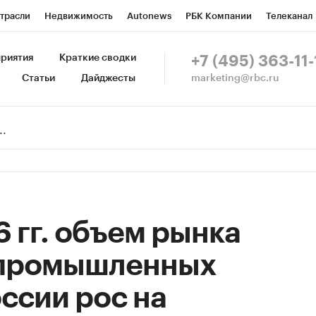
трасли
Недвижимость
Autonews
РБК Компании
Телеканал
изионеры
Национальные проекты
Город
Стиль
Крипто
Р
риятия
Краткие сводки
+7 (495) 363-11-
marketing@rbc.ru
Статьи
Дайджесты
зета
Спецпроекты СПб
Конференции СПб
Спецпроекты
Пр
Рынок наличной валюты
6 гг. объем рынка
опромышленных
оссии рос на