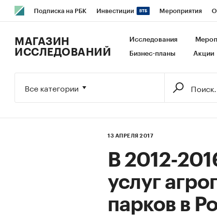
Подписка на РБК
Инвестиции
Мероприятия
О
РБК Образование
РБК Курсы
РБК Life
Тренды
В
МАГАЗИН
Исследования
Мероп
ИССЛЕДОВАНИЙ
Бизнес-планы
Акции
Исследования
Кредитные рейтинги
Франшизы
Га
Экономика
Бизнес
Технологии и медиа
Финансы
Все категории
13 АПРЕЛЯ 2017
В 2012-201
услуг агр
парков в Р