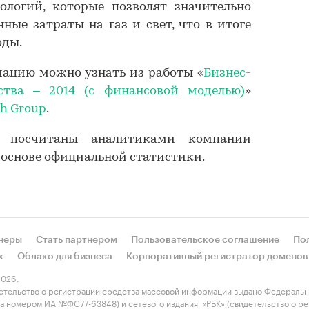
ологий, которые позволят значительно
ные затраты на газ и свет, что в итоге
оды.
ацию можно узнать из работы «
Бизнес-
ства – 2014 (с финансовой моделью)
»
ch Group
.
я посчитаны аналитиками компании
а основе официальной статистики.
неры
Стать партнером
Пользовательское соглашение
По
х
Облако для бизнеса
Корпоративный регистратор доменов
026.
етельство о регистрации средства массовой информации выдано Федеральн
 за номером ИА №ФС77-63848) и сетевого издания «РБК» (свидетельство о 