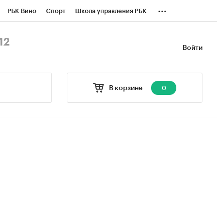
...
РБК Вино
Спорт
Школа управления РБК
БК Бизнес-среда
Дискуссионный клуб
12
Войти
оверка контрагентов
Политика
В корзине
0