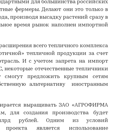
андартными для большинства российских
стные фермеры. Делают они это только в
ода, производя высадку растений сразу в
льное время рынок наполнен импортной
х расширения всего тепличного комплекса
отичной» тепличной продукции за счет
трасль. И с учетом запрета на импорт
С, некоторые отечественные тепличники
у смогут предложить крупным сетям
бственную альтернативу иностранным
бирается выращивать ЗАО «АГРОФИРМА
м, для создания производства будет
лрд рублей. Одним из условий
ти проекта является использование