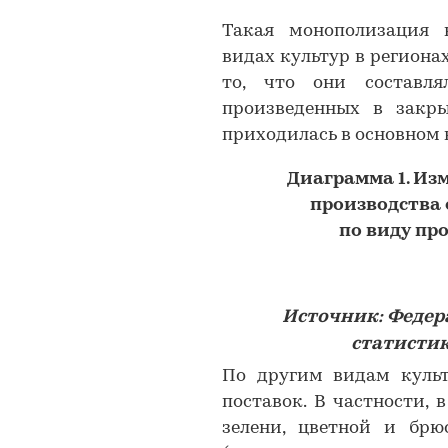
Такая монополизация 
видах культур в региона
то, что они составл
произведенных в закры
приходилась в основном н
Диаграмма
1
. Из
производства
по виду про
Источник: Федер
статистик
По другим видам культ
поставок. В частности,
зелени, цветной и брю