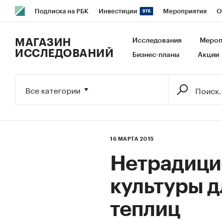
Подписка на РБК
Инвестиции
Мероприятия
О
РБК Образование
РБК Курсы
РБК Life
Тренды
В
МАГАЗИН
Исследования
Мероп
ИССЛЕДОВАНИЙ
Бизнес-планы
Акции
Исследования
Кредитные рейтинги
Франшизы
Га
Экономика
Бизнес
Технологии и медиа
Финансы
Все категории
16 МАРТА 2015
Нетрадици
культуры д
теплиц