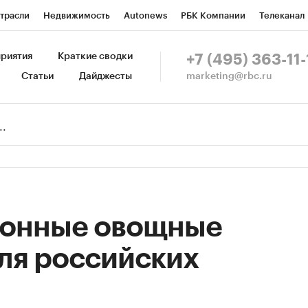
трасли
Недвижимость
Autonews
РБК Компании
Телеканал
изионеры
Национальные проекты
Город
Стиль
Крипто
Р
риятия
Краткие сводки
+7 (495) 363-11-
marketing@rbc.ru
Статьи
Дайджесты
зета
Спецпроекты СПб
Конференции СПб
Спецпроекты
Пр
Рынок наличной валюты
онные овощные
ля российских