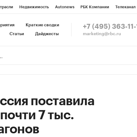
трасли
Недвижимость
Autonews
РБК Компании
Телеканал
изионеры
Национальные проекты
Город
Стиль
Крипто
Р
риятия
Краткие сводки
+7 (495) 363-11-
marketing@rbc.ru
Статьи
Дайджесты
зета
Спецпроекты СПб
Конференции СПб
Спецпроекты
Пр
Рынок наличной валюты
Россия поставила
почти 7 тыс.
агонов