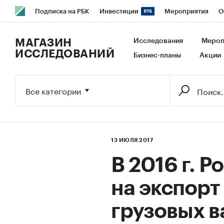
Подписка на РБК
Инвестиции
Мероприятия
О
РБК Образование
РБК Курсы
РБК Life
Тренды
В
МАГАЗИН
Исследования
Мероп
ИССЛЕДОВАНИЙ
Бизнес-планы
Акции
Исследования
Кредитные рейтинги
Франшизы
Га
Экономика
Бизнес
Технологии и медиа
Финансы
Все категории
13 ИЮЛЯ 2017
В 2016 г. 
на экспорт 
грузовых в