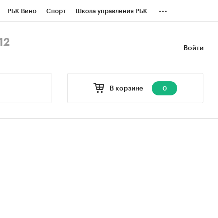
...
РБК Вино
Спорт
Школа управления РБК
БК Бизнес-среда
Дискуссионный клуб
12
Войти
оверка контрагентов
Политика
В корзине
0