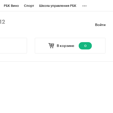
...
РБК Вино
Спорт
Школа управления РБК
БК Бизнес-среда
Дискуссионный клуб
12
Войти
оверка контрагентов
Политика
В корзине
0