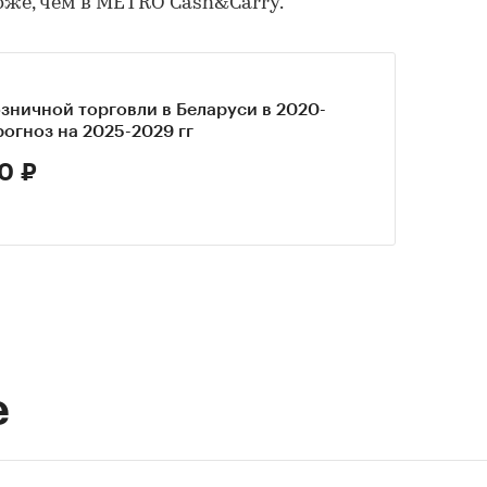
роже, чем в METRO Cash&Carry.
зничной торговли в Беларуси в 2020-
прогноз на 2025-2029 гг
0 ₽
е