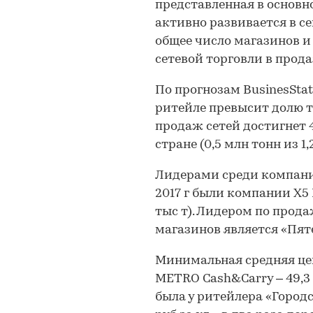
представленная в основ
активно развивается в се
общее число магазинов и
сетевой торговли в прода
По прогнозам BusinesStat
ритейле превысит долю т
продаж сетей достигнет 
стране (0,5 млн тонн из 1,
Лидерами среди компани
2017 г были компании X5 R
тыс т). Лидером по прод
магазинов является «Пяте
Минимальная средняя цен
METRO Cash&Carry – 49,3 
была у ритейлера «Городс