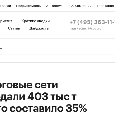
трасли
Недвижимость
Autonews
РБК Компании
Телеканал
изионеры
Национальные проекты
Город
Стиль
Крипто
Р
риятия
Краткие сводки
+7 (495) 363-11-
marketing@rbc.ru
Статьи
Дайджесты
зета
Спецпроекты СПб
Конференции СПб
Спецпроекты
Пр
Рынок наличной валюты
рговые сети
дали 403 тыс т
то составило 35%