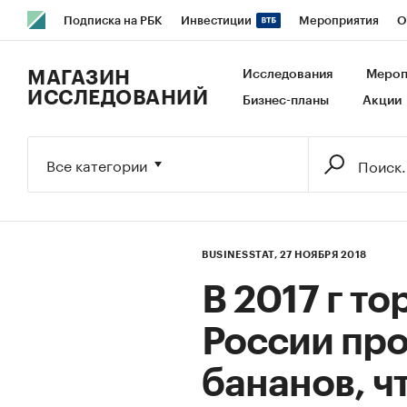
Подписка на РБК
Инвестиции
Мероприятия
О
РБК Образование
РБК Курсы
РБК Life
Тренды
В
МАГАЗИН
Исследования
Мероп
ИССЛЕДОВАНИЙ
Бизнес-планы
Акции
Исследования
Кредитные рейтинги
Франшизы
Га
Экономика
Бизнес
Технологии и медиа
Финансы
Все категории
BUSINESSTAT,
27 НОЯБРЯ 2018
В 2017 г то
России про
бананов, ч