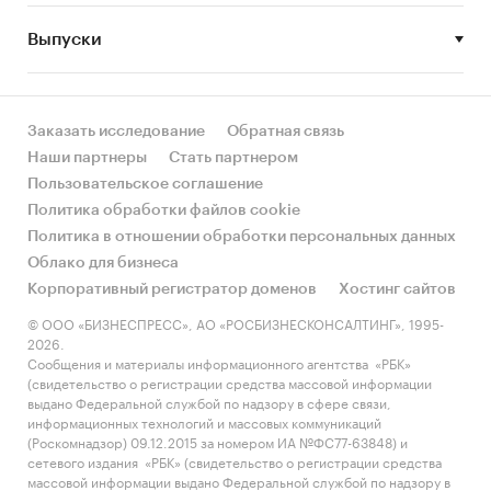
Глава 5
посвящена описанию внешнеэкономической торговли
бытовых и промышленных кондиционеров по станам
Выпуски
происхождения и назначения, по маркам, по товарным
группам.
В главе 6
описываются основные производители
Заказать исследование
Обратная связь
Наши партнеры
Стать партнером
кондиционеров на российском рынке.
Пользовательское соглашение
Цель исследования
Политика обработки файлов cookie
Политика в отношении обработки персональных данных
Описать текущее состояние российского рынка
Облако для бизнеса
кондиционеров.
Корпоративный регистратор доменов
Хостинг сайтов
Задачи исследования:
© ООО «БИЗНЕСПРЕСС», АО «РОСБИЗНЕСКОНСАЛТИНГ», 1995-
2026.
Привести общую классификацию и дать характеристику
Сообщения и материалы информационного агентства «РБК»
(свидетельство о регистрации средства массовой информации
различным видам кондиционеров;
выдано Федеральной службой по надзору в сфере связи,
Проанализировать международный рынок
информационных технологий и массовых коммуникаций
(Роскомнадзор) 09.12.2015 за номером ИА №ФС77-63848) и
кондиционеров, включая анализ тенденций и проблем на
сетевого издания «РБК» (свидетельство о регистрации средства
международном рынке;
массовой информации выдано Федеральной службой по надзору в