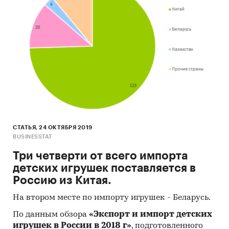
зарубежных поставщиков
При подготовке обзора используется
официальная статистика и собранные
данные.
Информация профильных ведомств:
Федеральная служба государственной
статистики (Росстат)
Федеральная налоговая служба
СТАТЬЯ, 24 ОКТЯБРЯ 2019
Федеральная таможенная служба
BUSINESSTAT
Таможенный союз ЕАЭС
Три четверти от всего импорта
детских игрушек поставляется в
Информация, собранная BusinesStat:
Россию из Китая.
показатели торговли защитной обувью
На втором месте по импорту игрушек - Беларусь.
оценки экспертов легкой промышленности
По данным обзора
«Экспорт и импорт детских
игрушек в России в 2018 г»
, подготовленного
Категории:
Защитная обувь