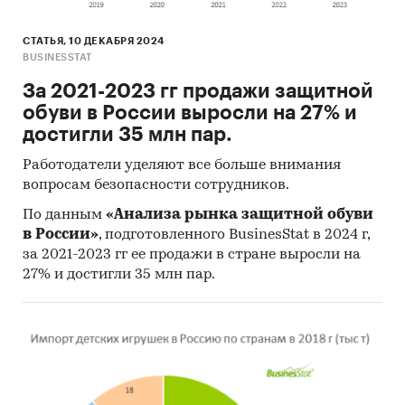
цена реализации, цена производства, цены
экспорта и импорта
СТАТЬЯ, 10 ДЕКАБРЯ 2024
BUSINESSTAT
баланс спроса и предложения, складские
За 2021-2023 гг продажи защитной
запасы защитной обуви
обуви в России выросли на 27% и
Приведены финансовые рейтинги крупнейших
достигли 35 млн пар.
производителей защитной обуви: Восход,
Работодатели уделяют все больше внимания
ГК Авангард Сэйфети, Компания
вопросам безопасности сотрудников.
Легпромразвитие, Легпромресурс, МОФ
Парижская Коммуна, Нордпром, ПФ Лель,
По данным
«Анализа рынка защитной обуви
Трансинсервис, Факел-Спецодежда, ФПГ
в России»
, подготовленного BusinesStat в 2024 г,
за 2021-2023 гг ее продажи в стране выросли на
Энергоконтракт и др.
27% и достигли 35 млн пар.
Приведены рейтинги:
экспортеров
импортеров
зарубежных получателей