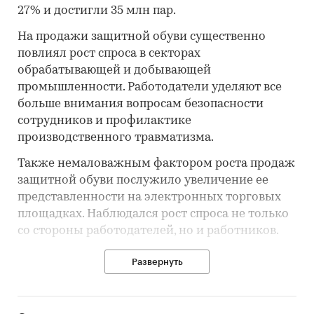
27% и достигли 35 млн пар.
На продажи защитной обуви существенно
повлиял рост спроса в секторах
обрабатывающей и добывающей
промышленности. Работодатели уделяют все
больше внимания вопросам безопасности
сотрудников и профилактике
производственного травматизма.
Также немаловажным фактором роста продаж
защитной обуви послужило увеличение ее
представленности на электронных торговых
площадках. Наблюдался рост спроса не только
со стороны работодателей, но и работников.
На рынке преобладает отечественная
Развернуть
продукция. Российские производители
стремятся удовлетворить растущий спрос. Так,
многие компании налаживают выпуск более