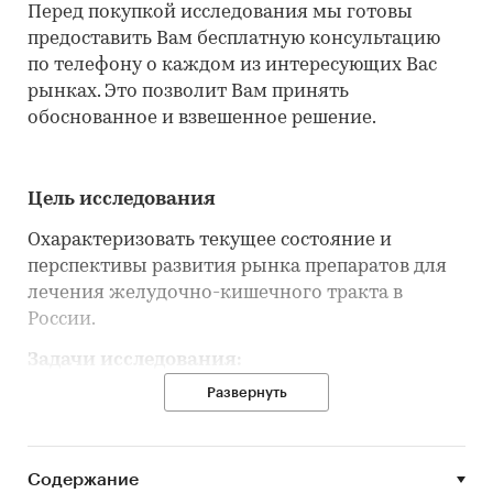
Перед покупкой исследования мы готовы
предоставить Вам бесплатную консультацию
по телефону о каждом из интересующих Вас
рынках. Это позволит Вам принять
обоснованное и взвешенное решение.
Цель исследования
Охарактеризовать текущее состояние и
перспективы развития рынка препаратов для
лечения желудочно-кишечного тракта в
России.
Задачи исследования:
Развернуть
1. Определить объем, темпы роста и динамику
развития рынка препаратов для лечения
заболеваний желудочно-кишечного тракта в
России по сегментам рынка:
Содержание