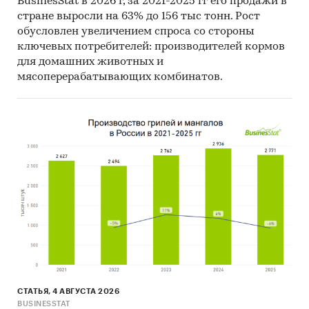
BusinesStat в 2026 г, за 2021-2025 гг его продажи в
14. Материалы Организации экономического
стране выросли на 63% до 156 тыс тонн. Рост
сотрудничества и развития (Organization for
обусловлен увеличением спроса со стороны
Economic Cooperation and Development).
ключевых потребителей: производителей кормов
для домашних животных и
15. Материалы International Trade Centre.
мясоперерабатывающих комбинатов.
16. Материалы Index Mundi.
17. Результаты исследований DISCOVERY
Research Group.
Объем и структура выборки
Процедура контент-анализа документов не
предполагает расчета объема выборочной
совокупности. Обработке и анализу подлежат
все доступные исследователю документы.
Резюме:
Маркетинговое агентство DISCOVERY Research
СТАТЬЯ, 4 АВГУСТА 2026
Group завершило исследование рынка
BUSINESSTAT