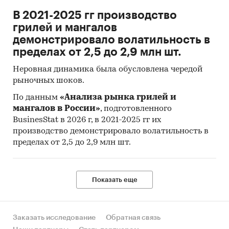
препаратов для лечения желудочно-
В 2021-2025 гг производство
кишечного тракта в России.
грилей и мангалов
Объем рынка препаратов для лечения
демонстрировало волатильность в
желудочно-кишечного тракта в России в 2018 г.
пределах от 2,5 до 2,9 млн шт.
составил 35 735,1 млн. руб.
Неровная динамика была обусловлена чередой
рыночных шоков.
Рынок препаратов для лечения желудочно-
кишечного тракта в России состоит из
По данным
«Анализа рынка грилей и
следующих сегментов:
мангалов в России»
, подготовленного
BusinesStat в 2026 г, в 2021-2025 гг их
Детские препараты для лечения заболеваний
производство демонстрировало волатильность в
желудочно-кишечного тракта.
пределах от 2,5 до 2,9 млн шт.
Препараты для лечения диареи
Препараты для лечения синдрома
Показать еще
раздраженного кишечника
Препараты для лечения расстройства желудка
Заказать исследование
Обратная связь
и изжоги