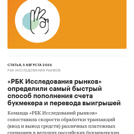
Объект исследования
Рынок препаратов для лечения желудочно-
кишечного тракта в России.
Метод сбора и анализа данных
Основным методом сбора данных является
мониторинг документов.
В качестве основных методов анализа данных
СТАТЬЯ, 5 АВГУСТА 2026
выступают Традиционный (качественный)
РБК ИССЛЕДОВАНИЯ РЫНКОВ
контент-анализ интервью и документов и
«РБК Исследования рынков»
Квантитативный (количественный) анализ с
определили самый быстрый
применением пакетов программ, к которым
способ пополнения счета
имеет доступ наше агентство.
букмекера и перевода выигрышей
Контент-анализ выполняется в рамках
Команда «РБК Исследований рынков»
проведения кабинетного исследования. В
сопоставила скорости обработки транзакций
общем виде целью кабинетного исследования
(ввод и вывод средств) различных платежных
является проанализировать ситуацию на
сценариев в ведущих российских букмекерских