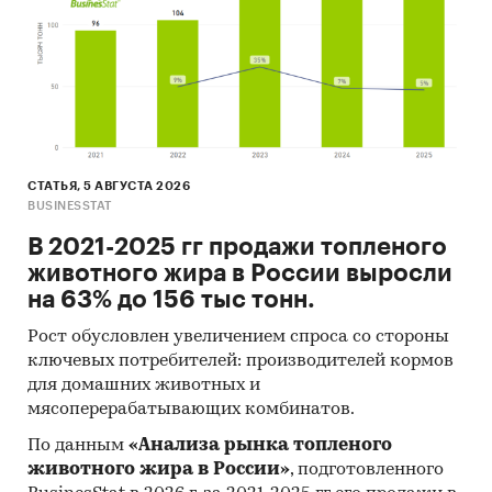
мирового рынков.
7. Результаты исследований маркетинговых и
консалтинговых агентств.
8. Материалы отраслевых учреждений и базы
данных.
СТАТЬЯ, 5 АВГУСТА 2026
9. Результаты ценовых мониторингов.
BUSINESSTAT
10. Материалы и базы данных статистики ООН
В 2021-2025 гг продажи топленого
(United Nations Statistics Division: Commodity
животного жира в России выросли
Trade Statistics, Industrial Commodity Statistics,
на 63% до 156 тыс тонн.
Food and Agriculture Organization и др.).
Рост обусловлен увеличением спроса со стороны
11. Материалы Международного Валютного
ключевых потребителей: производителей кормов
Фонда (International Monetary Fund).
для домашних животных и
мясоперерабатывающих комбинатов.
12. Материалы Всемирного банка (World Bank).
По данным
«Анализа рынка топленого
13. Материалы ВТО (World Trade Organization).
животного жира в России»
, подготовленного