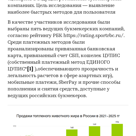
рынке для лечения заболеваний желудочно-
компаниях. Цель исследования — выявление
кишечного тракта в России и получить
наиболее быстрых методов для пользователя
показатели, характеризующие его состояние в
В качестве участников исследования были
настоящее время и в будущем.
выбраны пять ведущих букмекерских компаний,
согласно рейтингу РБК https://rating.sportrbc.ru/.
Метод анализа данных
Среди платежных методов были
1. Базы данных Федеральной Таможенной
проанализированы привязанная банковская
карта, привязанный счет СБП, кошелек ЦУПИС
службы РФ, ФСГС РФ (Росстат).
(собственный платежный метод ЕДИНОГО
2. Материалы DataMonitor, EuroMonitor,
ЦУПИС*
[1]
),обеспечивающего прозрачность и
Eurostat.
легальность расчетов в сфере азартных игр),
мобильные платежи, SberPay и прочие способы
3. Печатные и электронные деловые и
пополнения и снятия средств, доступные у
специализированные издания, аналитические
ведущих российских букмекеров.
обзоры.
4. Ресурсы сети Интернет в России и мире.
5. Экспертные опросы.
6. Материалы участников отечественного и