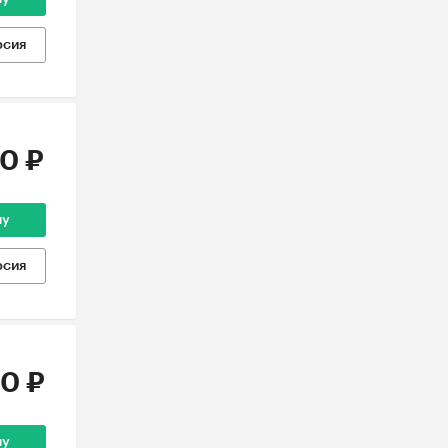
рсия
0 ₽
ну
рсия
0 ₽
ну