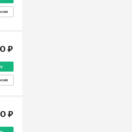
рсия
0 ₽
ну
рсия
0 ₽
ну