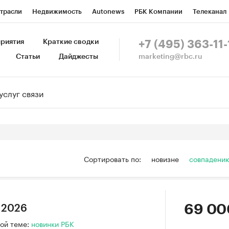
трасли
Недвижимость
Autonews
РБК Компании
Телеканал
изионеры
Национальные проекты
Город
Стиль
Крипто
Р
риятия
Краткие сводки
+7 (495) 363-11-
marketing@rbc.ru
Статьи
Дайджесты
зета
Спецпроекты СПб
Конференции СПб
Спецпроекты
Пр
Рынок наличной валюты
Сортировать по:
новизне
совпадени
69 00
 2026
ой теме:
новинки РБК