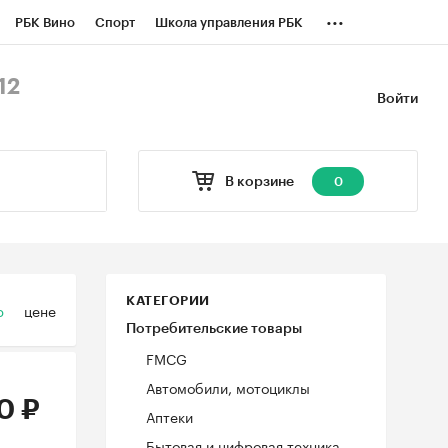
...
РБК Вино
Спорт
Школа управления РБК
БК Бизнес-среда
Дискуссионный клуб
12
Войти
оверка контрагентов
Политика
В корзине
0
КАТЕГОРИИ
ю
цене
Потребительские товары
FMCG
Автомобили, мотоциклы
0 ₽
Аптеки
Бытовая и цифровая техника