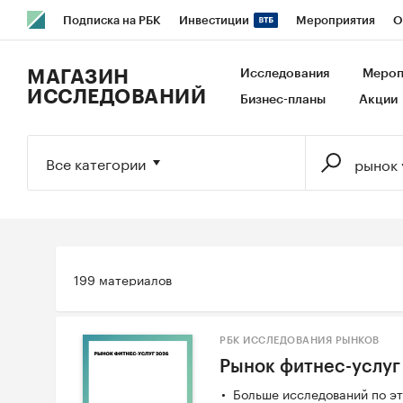
Подписка на РБК
Инвестиции
Мероприятия
О
РБК Образование
РБК Курсы
РБК Life
Тренды
В
МАГАЗИН
Исследования
Мероп
ИССЛЕДОВАНИЙ
Бизнес-планы
Акции
Исследования
Кредитные рейтинги
Франшизы
Га
Экономика
Бизнес
Технологии и медиа
Финансы
Все категории
199 материалов
РБК ИССЛЕДОВАНИЯ РЫНКОВ
Рынок фитнес-услуг
Больше исследований по эт