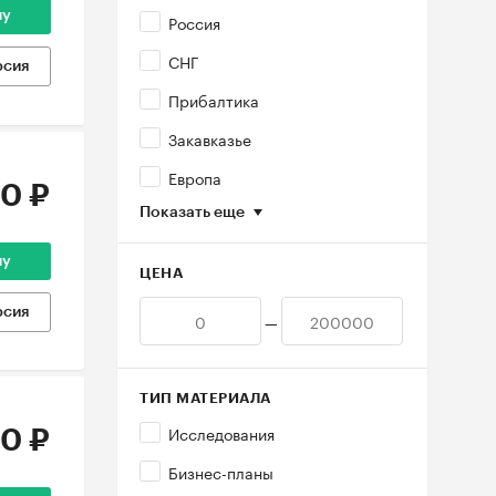
ну
Россия
СНГ
рсия
Прибалтика
Закавказье
Европа
0 ₽
Показать еще
ну
ЦЕНА
рсия
—
ТИП МАТЕРИАЛА
Исследования
0 ₽
Бизнес-планы