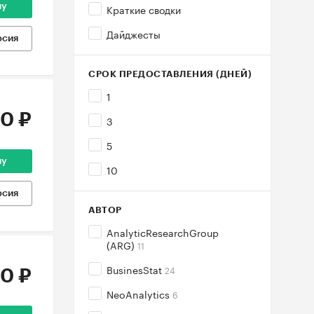
Краткие сводки
ну
Дайджесты
рсия
СРОК ПРЕДОСТАВЛЕНИЯ (ДНЕЙ)
1
0 ₽
3
5
ну
10
рсия
АВТОР
AnalyticResearchGroup
(ARG)
11
BusinesStat
24
0 ₽
NeoAnalytics
6