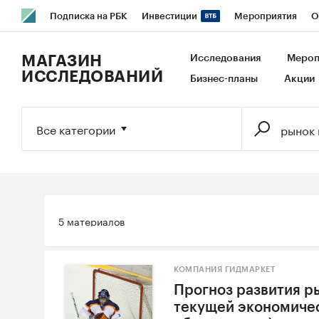
Подписка на РБК
Инвестиции
Мероприятия
О
РБК Образование
РБК Курсы
РБК Life
Тренды
В
МАГАЗИН
Исследования
Мероп
ИССЛЕДОВАНИЙ
Бизнес-планы
Акции
Исследования
Кредитные рейтинги
Франшизы
Га
Экономика
Бизнес
Технологии и медиа
Финансы
Все категории
5 материалов
КОМПАНИЯ ГИДМАРКЕТ
Прогноз развития ры
текущей экономичес