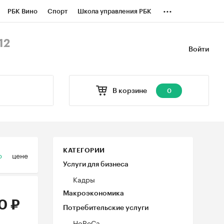
...
РБК Вино
Спорт
Школа управления РБК
БК Бизнес-среда
Дискуссионный клуб
12
Войти
оверка контрагентов
Политика
В корзине
0
КАТЕГОРИИ
ю
цене
Услуги для бизнеса
Кадры
Макроэкономика
0 ₽
Потребительские услуги
HoReCa