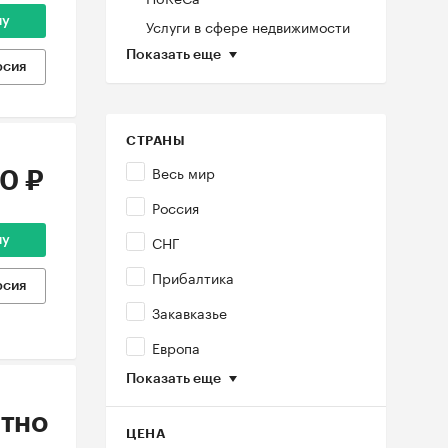
ну
Услуги в сфере недвижимости
Показать еще
рсия
СТРАНЫ
Весь мир
0 ₽
Россия
СНГ
ну
Прибалтика
рсия
Закавказье
Европа
Показать еще
тно
ЦЕНА