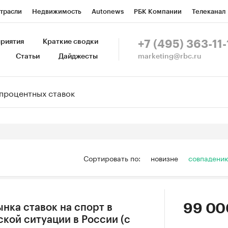
трасли
Недвижимость
Autonews
РБК Компании
Телеканал
изионеры
Национальные проекты
Город
Стиль
Крипто
Р
риятия
Краткие сводки
+7 (495) 363-11-
marketing@rbc.ru
Статьи
Дайджесты
зета
Спецпроекты СПб
Конференции СПб
Спецпроекты
Пр
Рынок наличной валюты
Сортировать по:
новизне
совпадени
99 00
нка ставок на спорт в
кой ситуации в России (с