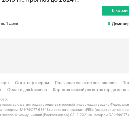
2019 гг., прогноз до 2024 г.
В корзи
ы: 1 день
Демове
неры
Стать партнером
Пользовательское соглашение
По
х
Облако для бизнеса
Корпоративный регистратор доменов
026.
етельство о регистрации средства массовой информации выдано Федеральн
 за номером ИА №ФС77-63848) и сетевого издания «РБК» (свидетельство о 
 и массовых коммуникаций (Роскомнадзор) 03.12.2021 за номером ЭЛ №ФС77