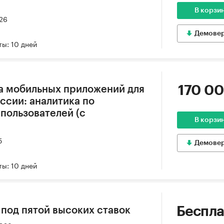
В корзи
026
Демове
ы: 10 дней
170 00
а мобильных приложений для
оссии: аналитика по
пользователей (с
В корзи
5
Демове
ы: 10 дней
Беспла
под пятой высоких ставок