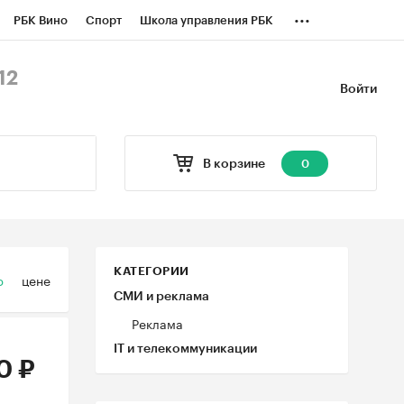
...
РБК Вино
Спорт
Школа управления РБК
БК Бизнес-среда
Дискуссионный клуб
12
Войти
оверка контрагентов
Политика
В корзине
0
КАТЕГОРИИ
ю
цене
СМИ и реклама
Реклама
IT и телекоммуникации
0 ₽