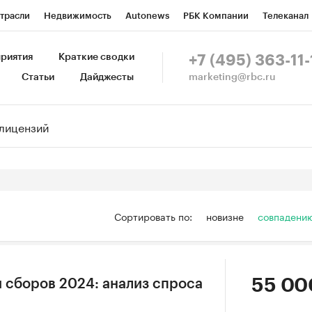
трасли
Недвижимость
Autonews
РБК Компании
Телеканал
изионеры
Национальные проекты
Город
Стиль
Крипто
Р
риятия
Краткие сводки
+7 (495) 363-11-
marketing@rbc.ru
Статьи
Дайджесты
зета
Спецпроекты СПб
Конференции СПб
Спецпроекты
Пр
Рынок наличной валюты
Сортировать по:
новизне
совпадени
55 00
и сборов 2024: анализ спроса