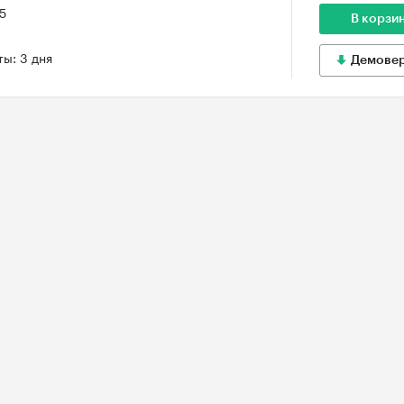
25
В корзи
ы: 3 дня
Демове