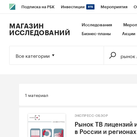
Подписка на РБК
Инвестиции
Мероприятия
О
РБК Образование
РБК Курсы
РБК Life
Тренды
В
МАГАЗИН
Исследования
Мероп
ИССЛЕДОВАНИЙ
Бизнес-планы
Акции
Исследования
Кредитные рейтинги
Франшизы
Га
Экономика
Бизнес
Технологии и медиа
Финансы
Все категории
1 материал
ЭКСПРЕСС-ОБЗОР
Рынок ТВ лицензий 
в России и регионах