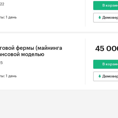
022
В корзи
ы: 1 день
Демове
45 00
говой фермы (майнинга
ансовой моделью
25
В корзи
ы: 1 день
Демове