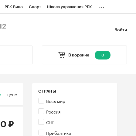
...
РБК Вино
Спорт
Школа управления РБК
БК Бизнес-среда
Дискуссионный клуб
12
Войти
оверка контрагентов
Политика
В корзине
0
СТРАНЫ
ю
цене
Весь мир
Россия
СНГ
0 ₽
Прибалтика