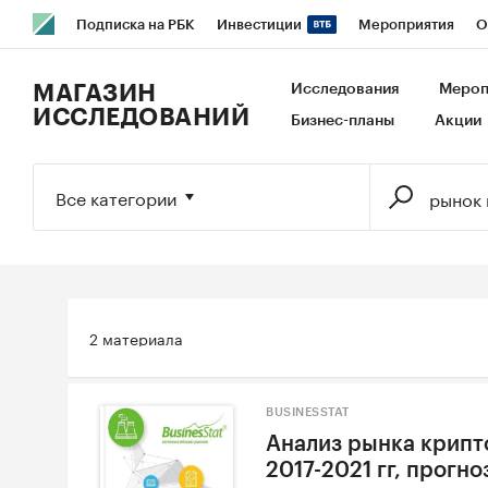
Подписка на РБК
Инвестиции
Мероприятия
О
РБК Образование
РБК Курсы
РБК Life
Тренды
В
МАГАЗИН
Исследования
Мероп
ИССЛЕДОВАНИЙ
Бизнес-планы
Акции
Исследования
Кредитные рейтинги
Франшизы
Га
Экономика
Бизнес
Технологии и медиа
Финансы
Все категории
2 материала
BUSINESSTAT
Анализ рынка крипт
2017-2021 гг, прогно