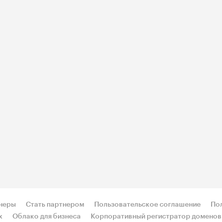
неры
Стать партнером
Пользовательское соглашение
По
х
Облако для бизнеса
Корпоративный регистратор доменов