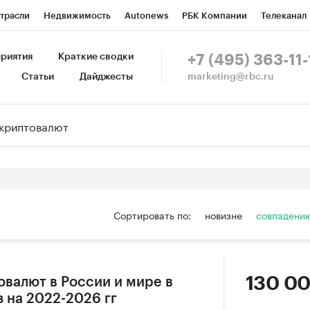
трасли
Недвижимость
Autonews
РБК Компании
Телеканал
изионеры
Национальные проекты
Город
Стиль
Крипто
Р
риятия
Краткие сводки
+7 (495) 363-11-
marketing@rbc.ru
Статьи
Дайджесты
зета
Спецпроекты СПб
Конференции СПб
Спецпроекты
Пр
Рынок наличной валюты
Сортировать по:
новизне
совпадени
130 00
овалют в России и мире в
з на 2022-2026 гг