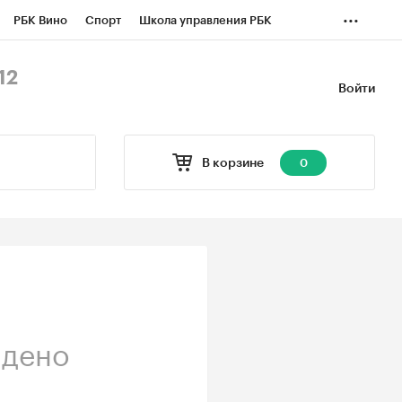
...
РБК Вино
Спорт
Школа управления РБК
БК Бизнес-среда
Дискуссионный клуб
12
Войти
оверка контрагентов
Политика
Экономика
В корзине
0
йдено