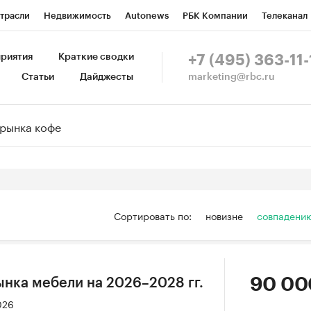
трасли
Недвижимость
Autonews
РБК Компании
Телеканал
изионеры
Национальные проекты
Город
Стиль
Крипто
Р
риятия
Краткие сводки
+7 (495) 363-11-
marketing@rbc.ru
Статьи
Дайджесты
зета
Спецпроекты СПб
Конференции СПб
Спецпроекты
Пр
Рынок наличной валюты
Сортировать по:
новизне
совпадени
90 00
ынка мебели на 2026–2028 гг.
026