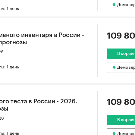
Демове
ы: 1 день
109 80
ивного инвентаря в России -
 прогнозы
26
В корзи
ы: 1 день
Демове
109 80
го теста в России - 2026.
озы
26
В корзи
ы: 1 день
Демове