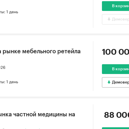
В корзи
ы: 1 день
Демове
100 00
 рынке мебельного ретейла
026
В корзи
ы: 1 день
Демове
88 00
ынка частной медицины на