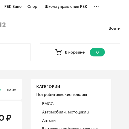
...
РБК Вино
Спорт
Школа управления РБК
БК Бизнес-среда
Дискуссионный клуб
12
Войти
оверка контрагентов
Политика
В корзине
0
КАТЕГОРИИ
ю
цене
Потребительские товары
FMCG
Автомобили, мотоциклы
0 ₽
Аптеки
Бытовая и цифровая техника