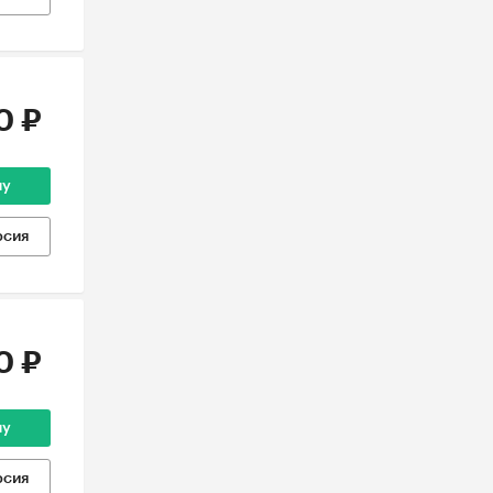
0 ₽
ну
рсия
0 ₽
ну
рсия