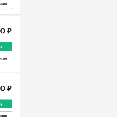
рсия
0 ₽
ну
рсия
0 ₽
ну
рсия