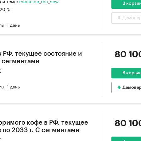
ой теме:
medicine_rbc_new
В корзи
 2025
Демове
ы: 1 день
80 10
в РФ, текущее состояние и
С сегментами
6
В корзи
ы: 1 день
Демове
80 10
оримого кофе в РФ, текущее
 по 2033 г. С сегментами
6