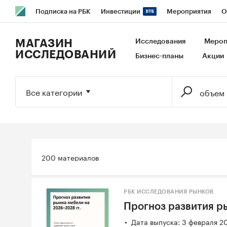
Подписка на РБК
Инвестиции
Мероприятия
О
РБК Образование
РБК Курсы
РБК Life
Тренды
В
МАГАЗИН
Исследования
Мероп
ИССЛЕДОВАНИЙ
Бизнес-планы
Акции
Исследования
Кредитные рейтинги
Франшизы
Га
Экономика
Бизнес
Технологии и медиа
Финансы
Все категории
200 материалов
РБК ИССЛЕДОВАНИЯ РЫНКОВ
Прогноз развития р
Дата выпуска: 3 февраля 2