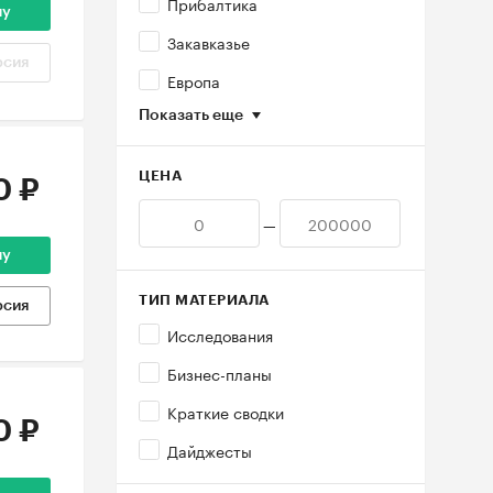
Прибалтика
ну
Закавказье
рсия
Европа
Показать еще
ЦЕНА
0 ₽
—
ну
ТИП МАТЕРИАЛА
рсия
Исследования
Бизнес-планы
Краткие сводки
0 ₽
Дайджесты