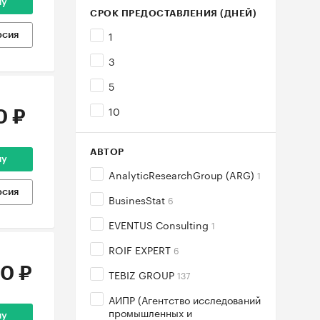
ну
СРОК ПРЕДОСТАВЛЕНИЯ (ДНЕЙ)
1
рсия
3
5
10
0 ₽
АВТОР
ну
AnalyticResearchGroup (ARG)
1
рсия
BusinesStat
6
EVENTUS Consulting
1
ROIF EXPERT
6
0 ₽
TEBIZ GROUP
137
АИПР (Агентство исследований
промышленных и
ну