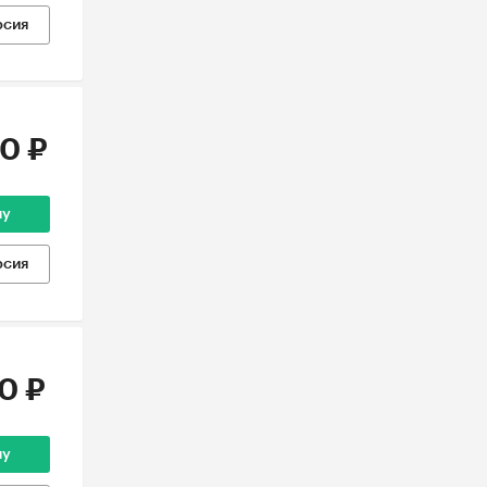
рсия
0 ₽
ну
рсия
0 ₽
ну