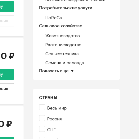
ну
Потребительские услуги
HoReCa
рсия
Сельское хозяйство
Животноводство
Растениеводство
Сельхозтехника
0 ₽
Семена и рассада
Показать еще
ну
рсия
СТРАНЫ
Весь мир
Россия
0 ₽
СНГ