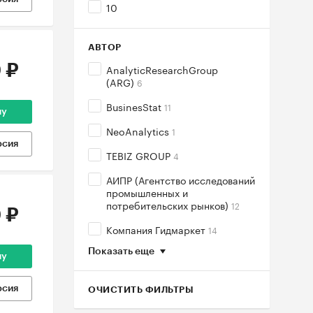
10
АВТОР
 ₽
AnalyticResearchGroup
(ARG)
6
BusinesStat
11
ну
NeoAnalytics
1
рсия
TEBIZ GROUP
4
АИПР (Агентство исследований
промышленных и
потребительских рынков)
12
 ₽
Компания Гидмаркет
14
Показать еще
ну
рсия
ОЧИСТИТЬ ФИЛЬТРЫ