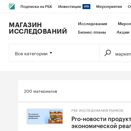
Подписка на РБК
Инвестиции
Мероприятия
О
РБК Образование
РБК Курсы
РБК Life
Тренды
В
МАГАЗИН
Исследования
Мероп
ИССЛЕДОВАНИЙ
Бизнес-планы
Акции
Исследования
Кредитные рейтинги
Франшизы
Га
Экономика
Бизнес
Технологии и медиа
Финансы
Все категории
200 материалов
РБК ИССЛЕДОВАНИЯ РЫНКОВ
Pro-новости продукт
экономической реаль