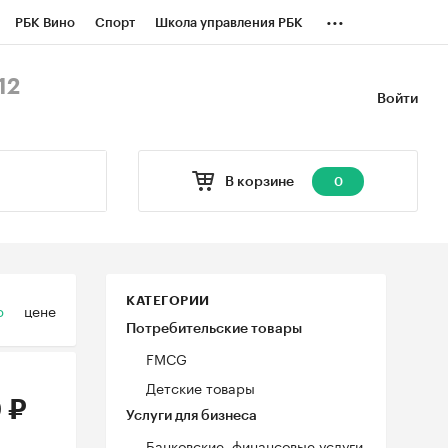
...
РБК Вино
Спорт
Школа управления РБК
БК Бизнес-среда
Дискуссионный клуб
12
Войти
оверка контрагентов
Политика
В корзине
0
КАТЕГОРИИ
ю
цене
Потребительские товары
FMCG
Детские товары
 ₽
Услуги для бизнеса
Банковские, финансовые услуги