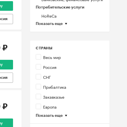
ну
Потребительские услуги
HoReCa
рсия
Показать еще
 ₽
СТРАНЫ
Весь мир
ну
Россия
СНГ
рсия
Прибалтика
Закавказье
 ₽
Европа
Показать еще
ну