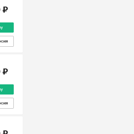
 ₽
ну
рсия
 ₽
ну
рсия
 ₽