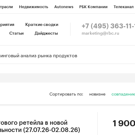
трасли
Недвижимость
Autonews
РБК Компании
Телеканал
изионеры
Национальные проекты
Город
Стиль
Крипто
Р
риятия
Краткие сводки
+7 (495) 363-11-
marketing@rbc.ru
Статьи
Дайджесты
зета
Спецпроекты СПб
Конференции СПб
Спецпроекты
Пр
Рынок наличной валюты
Сортировать по:
новизне
совпадени
1 900
ового ретейла в новой
ности (27.07.26-02.08.26)