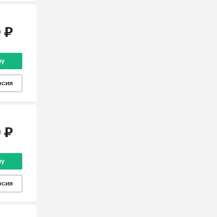
 ₽
ну
рсия
 ₽
ну
рсия