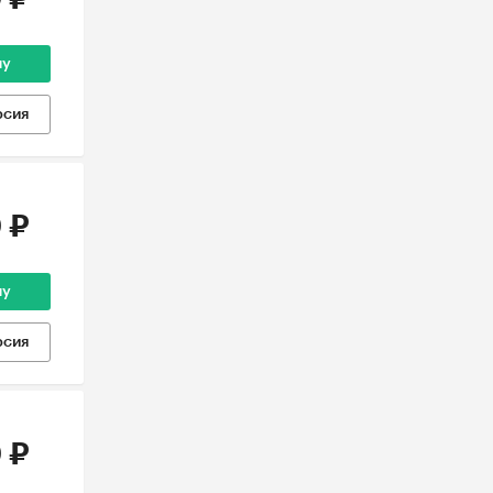
ну
рсия
 ₽
ну
рсия
 ₽