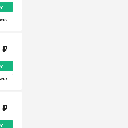
ну
рсия
 ₽
ну
рсия
 ₽
ну