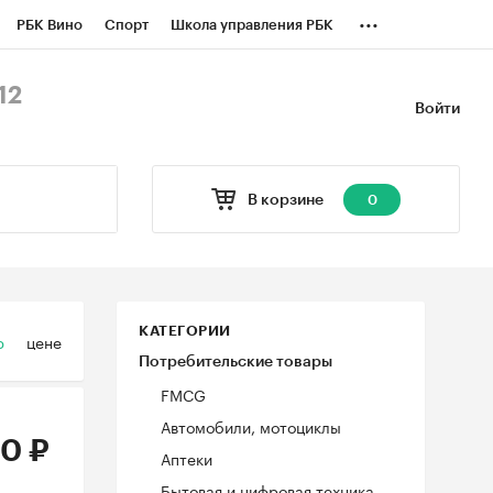
...
РБК Вино
Спорт
Школа управления РБК
БК Бизнес-среда
Дискуссионный клуб
12
Войти
оверка контрагентов
Политика
В корзине
0
КАТЕГОРИИ
ю
цене
Потребительские товары
FMCG
Автомобили, мотоциклы
0 ₽
Аптеки
Бытовая и цифровая техника