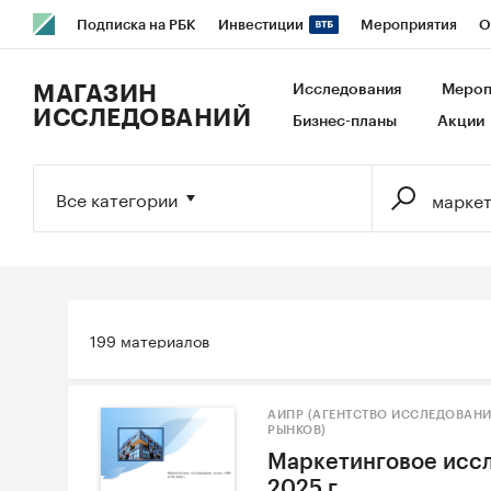
Подписка на РБК
Инвестиции
Мероприятия
О
РБК Образование
РБК Курсы
РБК Life
Тренды
В
МАГАЗИН
Исследования
Мероп
ИССЛЕДОВАНИЙ
Бизнес-планы
Акции
Исследования
Кредитные рейтинги
Франшизы
Га
Экономика
Бизнес
Технологии и медиа
Финансы
Все категории
199 материалов
АИПР (АГЕНТСТВО ИССЛЕДОВАН
РЫНКОВ)
Маркетинговое иссл
2025 г.