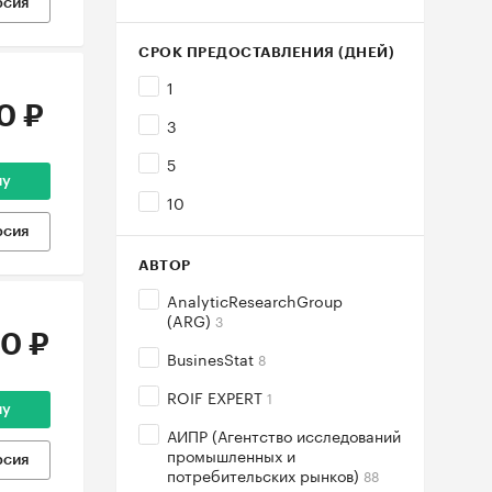
рсия
СРОК ПРЕДОСТАВЛЕНИЯ (ДНЕЙ)
1
0 ₽
3
5
ну
10
рсия
АВТОР
AnalyticResearchGroup
(ARG)
3
0 ₽
BusinesStat
8
ROIF EXPERT
1
ну
АИПР (Агентство исследований
промышленных и
рсия
потребительских рынков)
88