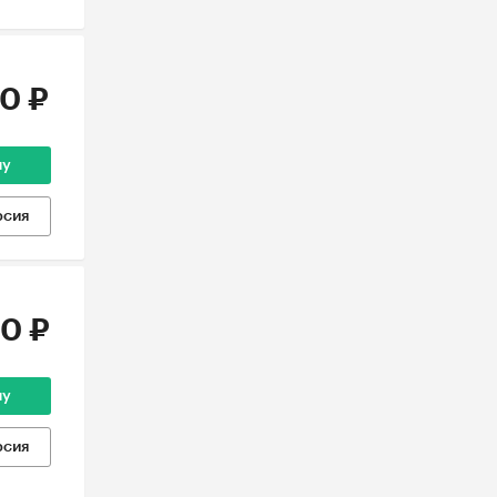
0 ₽
ну
рсия
0 ₽
ну
рсия