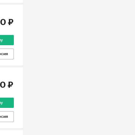
0 ₽
ну
рсия
0 ₽
ну
рсия