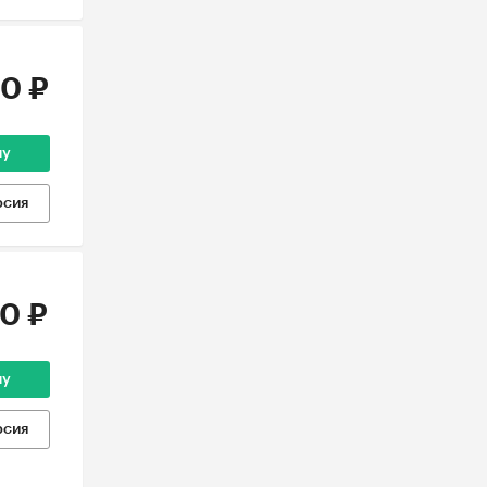
0 ₽
ну
рсия
0 ₽
ну
рсия