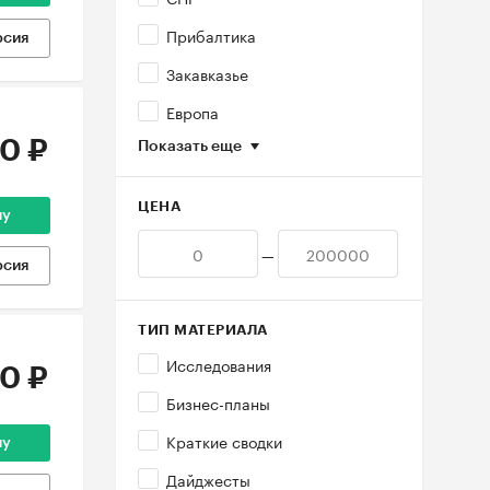
Прибалтика
рсия
Закавказье
Европа
0 ₽
Показать еще
ЦЕНА
ну
—
рсия
ТИП МАТЕРИАЛА
Исследования
0 ₽
Бизнес-планы
Краткие сводки
ну
Дайджесты