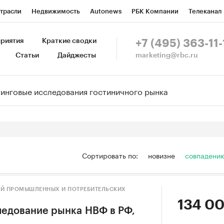
трасли
Недвижимость
Autonews
РБК Компании
Телеканал
изионеры
Национальные проекты
Город
Стиль
Крипто
Р
риятия
Краткие сводки
+7 (495) 363-11-
marketing@rbc.ru
Статьи
Дайджесты
зета
Спецпроекты СПб
Конференции СПб
Спецпроекты
Пр
Рынок наличной валюты
Сортировать по:
новизне
совпадени
ИЙ ПРОМЫШЛЕННЫХ И ПОТРЕБИТЕЛЬСКИХ
134 00
едование рынка НВФ в РФ,