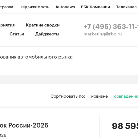
трасли
Недвижимость
Autonews
РБК Компании
Телеканал
изионеры
Национальные проекты
Город
Стиль
Крипто
Р
риятия
Краткие сводки
+7 (495) 363-11-
marketing@rbc.ru
Статьи
Дайджесты
зета
Спецпроекты СПб
Конференции СПб
Спецпроекты
Пр
Рынок наличной валюты
Сортировать по:
новизне
совпадени
98 59
ок России-2026
026