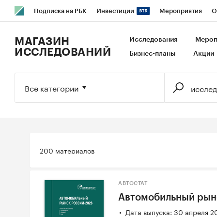
Подписка на РБК
Инвестиции
Мероприятия
О
РБК Образование
РБК Курсы
РБК Life
Тренды
В
МАГАЗИН
Исследования
Мероп
ИССЛЕДОВАНИЙ
Бизнес-планы
Акции
Исследования
Кредитные рейтинги
Франшизы
Га
Экономика
Бизнес
Технологии и медиа
Финансы
Все категории
200 материалов
АВТОСТАТ
Автомобильный рын
Дата выпуска: 30 апреля 2