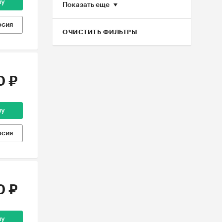
ну
Показать еще
рсия
ОЧИСТИТЬ ФИЛЬТРЫ
0 ₽
ну
рсия
0 ₽
ну