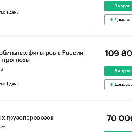
В корзи
ы: 1 день
Демове
109 80
обильных фильтров в России
и прогнозы
26
В корзи
ы: 1 день
Демове
70 00
ых грузоперевозок
025