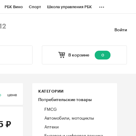
...
РБК Вино
Спорт
Школа управления РБК
БК Бизнес-среда
Дискуссионный клуб
12
Войти
оверка контрагентов
Политика
В корзине
0
КАТЕГОРИИ
ю
цене
Потребительские товары
FMCG
Автомобили, мотоциклы
5 ₽
Аптеки
Бытовая и цифровая техника