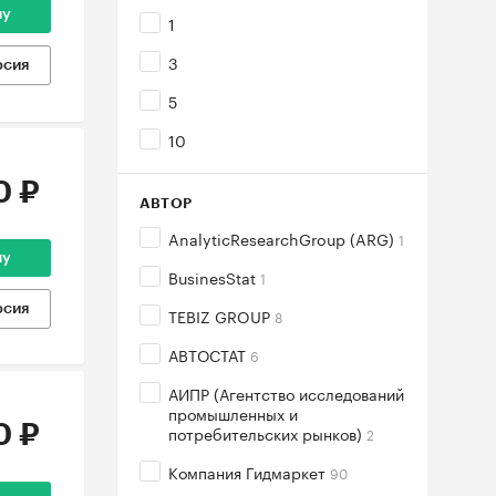
ну
1
3
рсия
5
10
0 ₽
АВТОР
AnalyticResearchGroup (ARG)
1
ну
BusinesStat
1
рсия
TEBIZ GROUP
8
АВТОСТАТ
6
АИПР (Агентство исследований
промышленных и
0 ₽
потребительских рынков)
2
Компания Гидмаркет
90