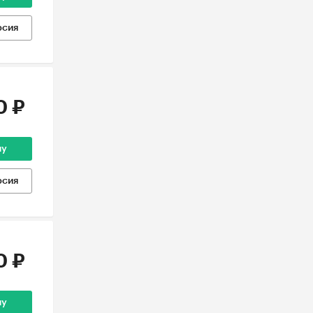
рсия
0 ₽
ну
рсия
0 ₽
ну