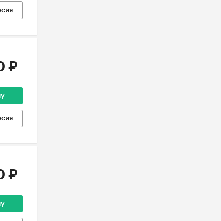
рсия
0 ₽
ну
рсия
0 ₽
ну