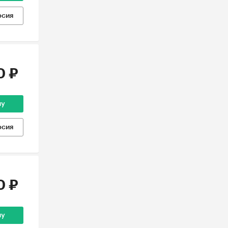
рсия
0 ₽
ну
рсия
0 ₽
ну