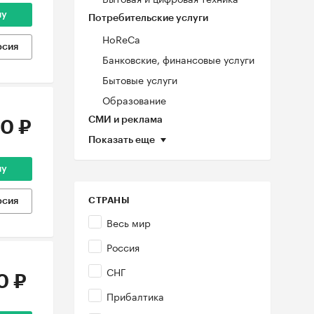
ну
Потребительские услуги
HoReCa
рсия
Банковские, финансовые услуги
Бытовые услуги
Образование
СМИ и реклама
0 ₽
Показать еще
ну
СТРАНЫ
рсия
Весь мир
Россия
СНГ
0 ₽
Прибалтика