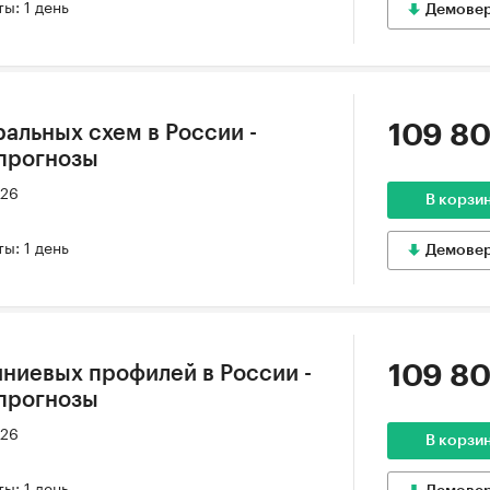
ы: 1 день
Демове
109 80
альных схем в России -
 прогнозы
026
В корзи
ы: 1 день
Демове
109 80
ниевых профилей в России -
 прогнозы
026
В корзи
ы: 1 день