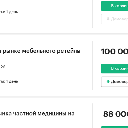
В корзи
ы: 1 день
Демове
100 00
 рынке мебельного ретейла
026
В корзи
ы: 1 день
Демове
88 00
ынка частной медицины на