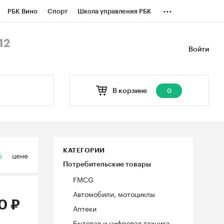
...
РБК Вино
Спорт
Школа управления РБК
БК Бизнес-среда
Дискуссионный клуб
12
Войти
оверка контрагентов
Политика
В корзине
0
КАТЕГОРИИ
ю
цене
Потребительские товары
FMCG
Автомобили, мотоциклы
0 ₽
Аптеки
Бытовая и цифровая техника