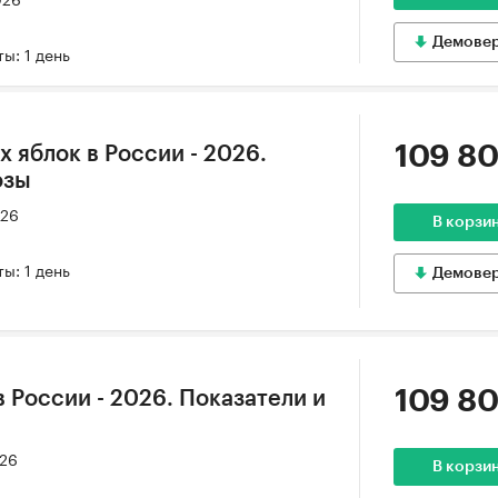
Демове
ы: 1 день
109 80
 яблок в России - 2026.
озы
026
В корзи
ы: 1 день
Демове
109 80
 России - 2026. Показатели и
026
В корзи