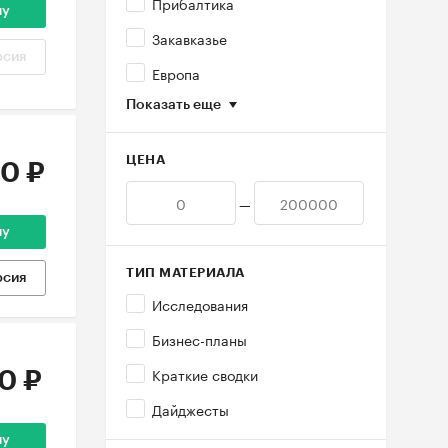
Прибалтика
ну
Закавказье
рсия
Европа
Показать еще
ЦЕНА
0 ₽
—
ну
ТИП МАТЕРИАЛА
рсия
Исследования
Бизнес-планы
Краткие сводки
0 ₽
Дайджесты
ну