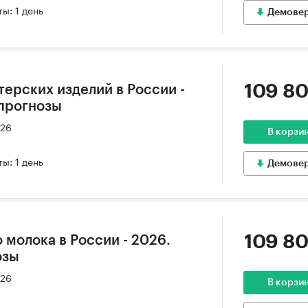
ы: 1 день
Демове
109 80
терских изделий в России -
 прогнозы
026
В корзи
ы: 1 день
Демове
109 80
 молока в России - 2026.
озы
026
В корзи