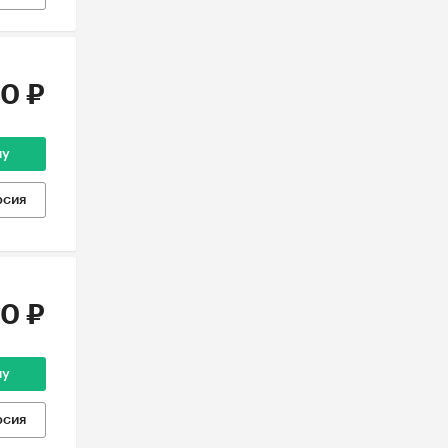
0 ₽
ну
рсия
0 ₽
ну
рсия