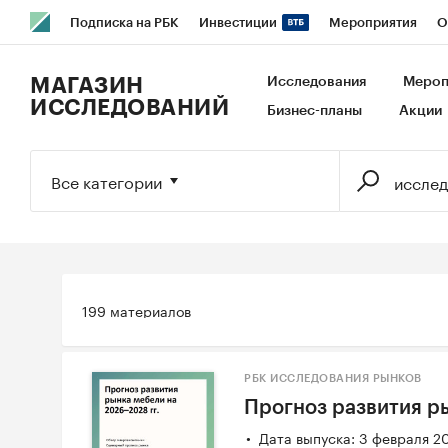
Подписка на РБК
Инвестиции
Мероприятия
О
РБК Образование
РБК Курсы
РБК Life
Тренды
В
МАГАЗИН
Исследования
Мероп
ИССЛЕДОВАНИЙ
Бизнес-планы
Акции
Исследования
Кредитные рейтинги
Франшизы
Га
Экономика
Бизнес
Технологии и медиа
Финансы
Все категории
199 материалов
РБК ИССЛЕДОВАНИЯ РЫНКОВ
Прогноз развития р
Дата выпуска: 3 февраля 2