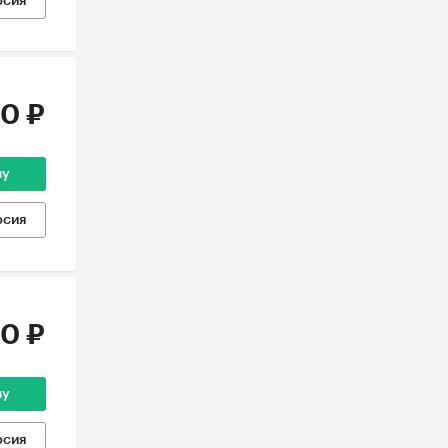
рсия
0 ₽
ну
рсия
0 ₽
ну
рсия