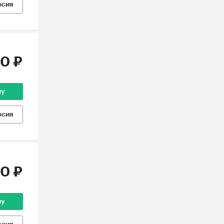
рсия
0 ₽
ну
рсия
0 ₽
ну