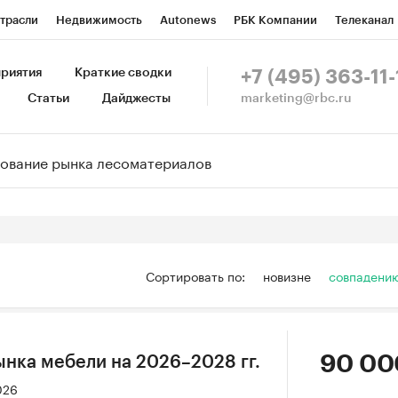
трасли
Недвижимость
Autonews
РБК Компании
Телеканал
изионеры
Национальные проекты
Город
Стиль
Крипто
Р
риятия
Краткие сводки
+7 (495) 363-11-
marketing@rbc.ru
Статьи
Дайджесты
зета
Спецпроекты СПб
Конференции СПб
Спецпроекты
Пр
Рынок наличной валюты
Сортировать по:
новизне
совпадени
90 00
ынка мебели на 2026–2028 гг.
026