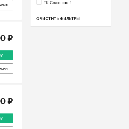
ТК Солюшнс
2
рсия
ОЧИСТИТЬ ФИЛЬТРЫ
0 ₽
ну
рсия
0 ₽
ну