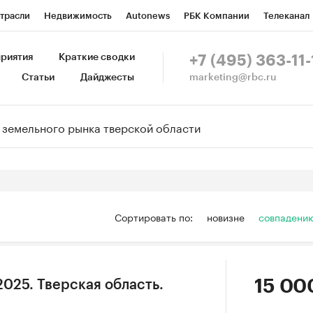
трасли
Недвижимость
Autonews
РБК Компании
Телеканал
изионеры
Национальные проекты
Город
Стиль
Крипто
Р
риятия
Краткие сводки
+7 (495) 363-11-
marketing@rbc.ru
Статьи
Дайджесты
зета
Спецпроекты СПб
Конференции СПб
Спецпроекты
Пр
Рынок наличной валюты
Сортировать по:
новизне
совпадени
15 00
025. Тверская область.