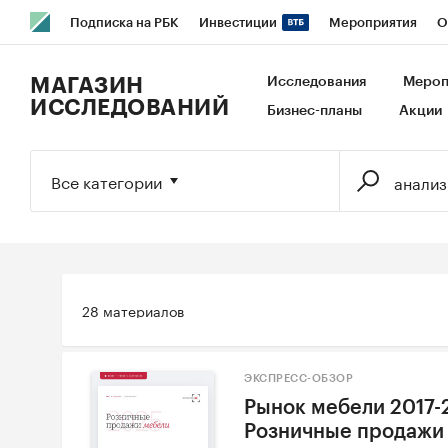
Подписка на РБК
Инвестиции
Мероприятия
О
РБК Образование
РБК Курсы
РБК Life
Тренды
В
МАГАЗИН
Исследования
Мероп
ИССЛЕДОВАНИЙ
Бизнес-планы
Акции
Исследования
Кредитные рейтинги
Франшизы
Га
Экономика
Бизнес
Технологии и медиа
Финансы
Все категории
28 материалов
ЭКСПРЕСС-ОБЗОР
Рынок мебели 2017-2
Розничные продажи