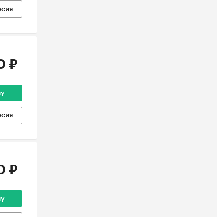
рсия
0 ₽
ну
рсия
0 ₽
ну