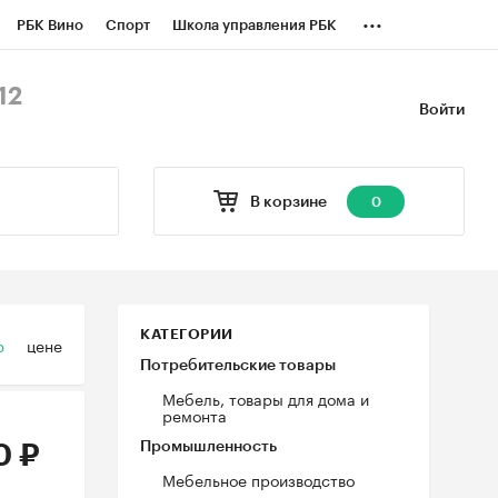
...
РБК Вино
Спорт
Школа управления РБК
БК Бизнес-среда
Дискуссионный клуб
12
Войти
оверка контрагентов
Политика
В корзине
0
КАТЕГОРИИ
ю
цене
Потребительские товары
Мебель, товары для дома и
ремонта
Промышленность
0 ₽
Мебельное производство