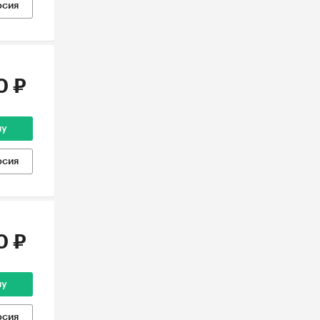
рсия
0 ₽
ну
рсия
0 ₽
ну
рсия