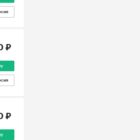
рсия
0 ₽
ну
рсия
0 ₽
ну