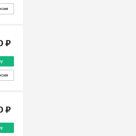
рсия
0 ₽
ну
рсия
0 ₽
ну