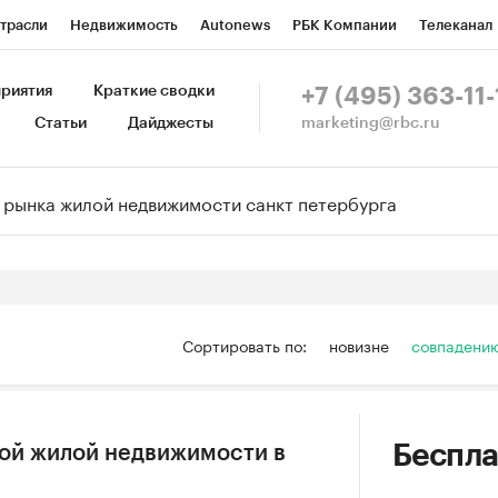
трасли
Недвижимость
Autonews
РБК Компании
Телеканал
изионеры
Национальные проекты
Город
Стиль
Крипто
Р
риятия
Краткие сводки
+7 (495) 363-11-
marketing@rbc.ru
Статьи
Дайджесты
зета
Спецпроекты СПб
Конференции СПб
Спецпроекты
Пр
Рынок наличной валюты
Сортировать по:
новизне
совпадени
Беспла
ной жилой недвижимости в