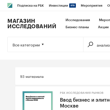
Подписка на РБК
Инвестиции
Мероприятия
О
РБК Образование
РБК Курсы
РБК Life
Тренды
В
МАГАЗИН
Исследования
Мероп
ИССЛЕДОВАНИЙ
Бизнес-планы
Акции
Исследования
Кредитные рейтинги
Франшизы
Га
Экономика
Бизнес
Технологии и медиа
Финансы
Все категории
93 материала
РБК ИССЛЕДОВАНИЯ РЫНКОВ
Ввод бизнес и элит
Москве