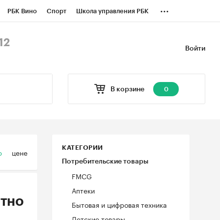
...
РБК Вино
Спорт
Школа управления РБК
БК Бизнес-среда
Дискуссионный клуб
12
Войти
оверка контрагентов
Политика
В корзине
0
КАТЕГОРИИ
ю
цене
Потребительские товары
FMCG
Аптеки
тно
Бытовая и цифровая техника
Детские товары