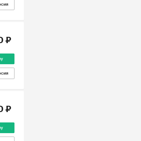
рсия
0 ₽
ну
рсия
0 ₽
ну