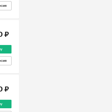
рсия
0 ₽
ну
рсия
0 ₽
ну