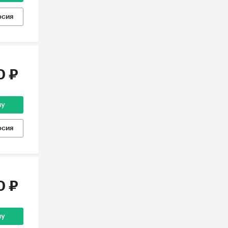
рсия
0 ₽
ну
рсия
0 ₽
ну