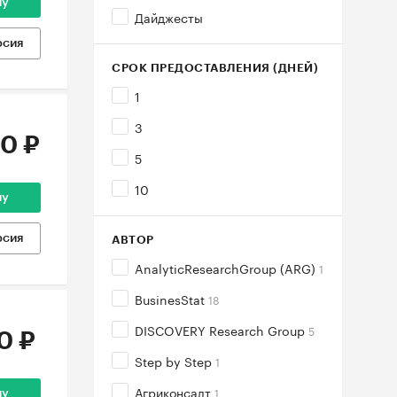
ну
Дайджесты
рсия
СРОК ПРЕДОСТАВЛЕНИЯ (ДНЕЙ)
1
3
0 ₽
5
10
ну
рсия
АВТОР
AnalyticResearchGroup (ARG)
1
BusinesStat
18
DISCOVERY Research Group
5
0 ₽
Step by Step
1
Агриконсалт
1
ну