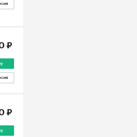
рсия
0 ₽
ну
рсия
0 ₽
ну