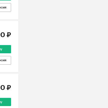
рсия
0 ₽
ну
рсия
0 ₽
ну