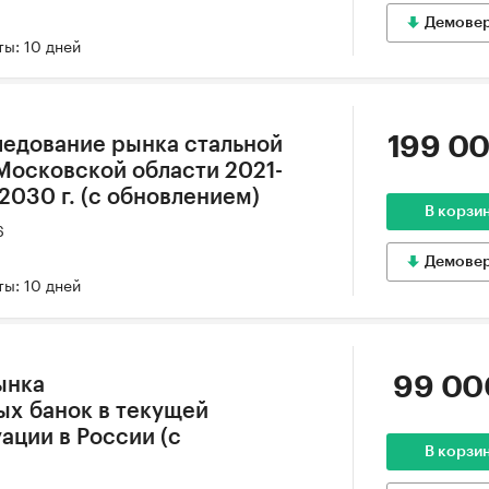
Демове
ы: 10 дней
199 00
едование рынка стальной
 Московской области 2021-
 2030 г. (с обновлением)
В корзи
6
Демове
ы: 10 дней
99 00
ынка
х банок в текущей
ации в России (с
В корзи