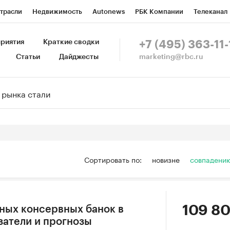
трасли
Недвижимость
Autonews
РБК Компании
Телеканал
изионеры
Национальные проекты
Город
Стиль
Крипто
Р
риятия
Краткие сводки
+7 (495) 363-11-
marketing@rbc.ru
Статьи
Дайджесты
зета
Спецпроекты СПб
Конференции СПб
Спецпроекты
Пр
Рынок наличной валюты
Сортировать по:
новизне
совпадени
109 80
ных консервных банок в
затели и прогнозы