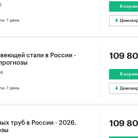
6
В корзи
ы: 1 день
Демове
109 80
веющей стали в России -
 прогнозы
26
В корзи
ы: 1 день
Демове
109 80
ых труб в России - 2026.
озы