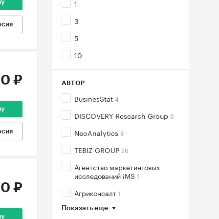
1
ну
3
рсия
5
10
0 ₽
АВТОР
BusinesStat
4
ну
DISCOVERY Research Group
9
NeoAnalytics
8
рсия
TEBIZ GROUP
26
Агентство маркетинговых
исследований iMS
1
0 ₽
Агриконсалт
1
Показать еще
ну