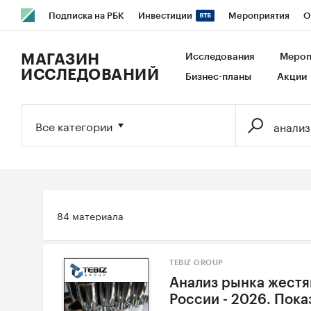
Подписка на РБК
Инвестиции
Мероприятия
О
РБК Образование
РБК Курсы
РБК Life
Тренды
В
МАГАЗИН
Исследования
Мероп
ИССЛЕДОВАНИЙ
Бизнес-планы
Акции
Исследования
Кредитные рейтинги
Франшизы
Га
Экономика
Бизнес
Технологии и медиа
Финансы
Все категории
84 материала
TEBIZ GROUP
Анализ рынка жестя
России - 2026. Пока