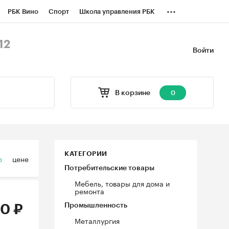
...
РБК Вино
Спорт
Школа управления РБК
БК Бизнес-среда
Дискуссионный клуб
12
Войти
оверка контрагентов
Политика
В корзине
0
КАТЕГОРИИ
ю
цене
Потребительские товары
Мебель, товары для дома и
ремонта
Промышленность
0 ₽
Металлургия