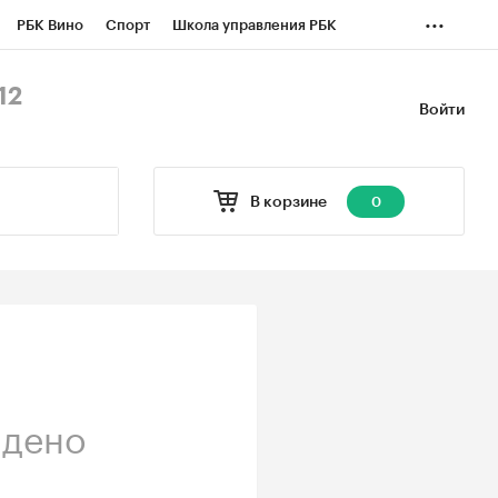
...
РБК Вино
Спорт
Школа управления РБК
БК Бизнес-среда
Дискуссионный клуб
12
Войти
оверка контрагентов
Политика
Экономика
В корзине
0
йдено