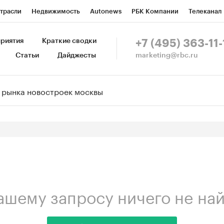
трасли
Недвижимость
Autonews
РБК Компании
Телеканал
изионеры
Национальные проекты
Город
Стиль
Крипто
Р
риятия
Краткие сводки
+7 (495) 363-11-
marketing@rbc.ru
Статьи
Дайджесты
зета
Спецпроекты СПб
Конференции СПб
Спецпроекты
Пр
ной валюты
ашему запросу ничего не на