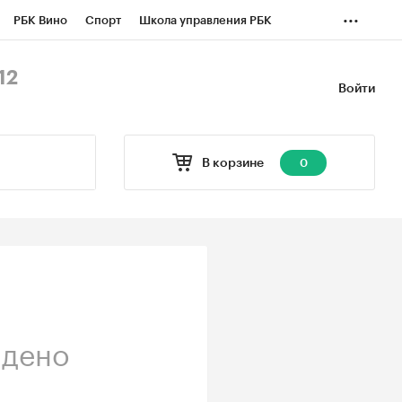
...
РБК Вино
Спорт
Школа управления РБК
БК Бизнес-среда
Дискуссионный клуб
12
Войти
оверка контрагентов
Политика
Экономика
В корзине
0
йдено