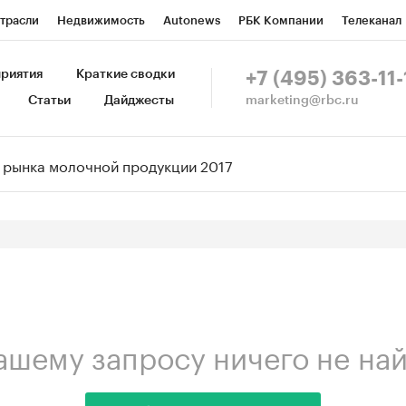
трасли
Недвижимость
Autonews
РБК Компании
Телеканал
изионеры
Национальные проекты
Город
Стиль
Крипто
Р
риятия
Краткие сводки
+7 (495) 363-11-
marketing@rbc.ru
Статьи
Дайджесты
зета
Спецпроекты СПб
Конференции СПб
Спецпроекты
Пр
ной валюты
ашему запросу ничего не на