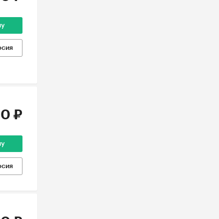
ну
рсия
0 ₽
ну
рсия