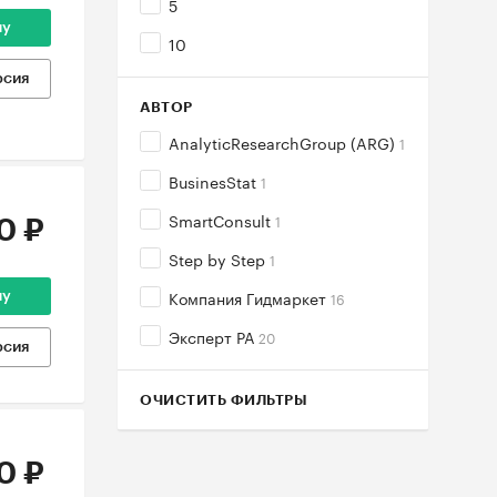
5
ну
10
рсия
АВТОР
AnalyticResearchGroup (ARG)
1
BusinesStat
1
SmartConsult
1
0 ₽
Step by Step
1
Компания Гидмаркет
16
ну
Эксперт РА
20
рсия
ОЧИСТИТЬ ФИЛЬТРЫ
0 ₽