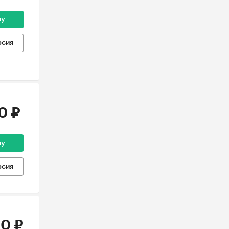
ну
рсия
0 ₽
ну
рсия
0 ₽