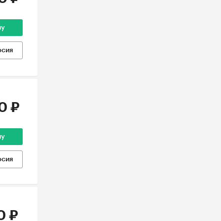
ну
рсия
0 ₽
ну
рсия
0 ₽