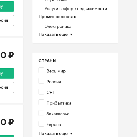
ну
Услуги в сфере недвижимости
Промышленность
рсия
Электроника
Показать еще
0 ₽
СТРАНЫ
Весь мир
ну
Россия
рсия
СНГ
Прибалтика
Закавказье
0 ₽
Европа
Показать еще