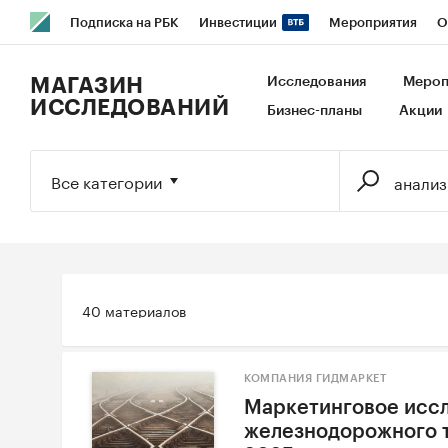
Подписка на РБК
Инвестиции
Мероприятия
О
РБК Образование
РБК Курсы
РБК Life
Тренды
В
МАГАЗИН
Исследования
Мероп
ИССЛЕДОВАНИЙ
Бизнес-планы
Акции
Исследования
Кредитные рейтинги
Франшизы
Га
Экономика
Бизнес
Технологии и медиа
Финансы
Все категории
40 материалов
КОМПАНИЯ ГИДМАРКЕТ
Маркетинговое иссл
железнодорожного т