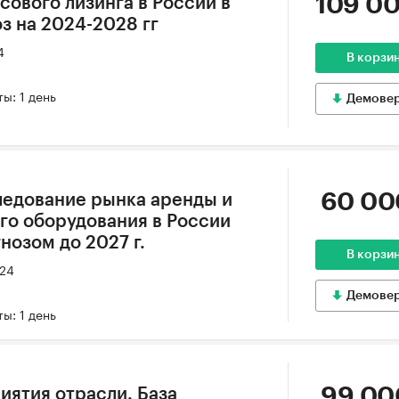
109 00
сового лизинга в России в
оз на 2024-2028 гг
4
В корзи
ы: 1 день
Демове
60 00
ледование рынка аренды и
го оборудования в России
гнозом до 2027 г.
В корзи
024
Демове
ы: 1 день
99 00
ятия отрасли. База