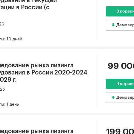
дования в текущей
ации в России (с
В корзи
26
Демове
ы: 10 дней
99 00
едование рынка лизинга
дования в России 2020-2024
029 г.
В корзи
025
Демове
ы: 1 день
199 00
едование рынка лизинга