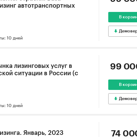
лизинг автотранспортных
В корзи
Демове
ы: 10 дней
99 00
ынка лизинговых услуг в
кой ситуации в России (с
В корзи
Демове
ы: 10 дней
74 00
изинга. Январь, 2023