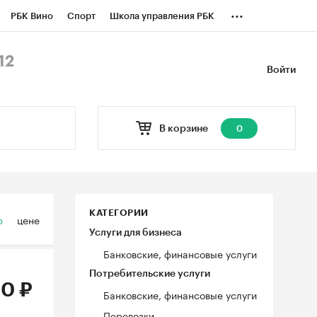
...
РБК Вино
Спорт
Школа управления РБК
БК Бизнес-среда
Дискуссионный клуб
12
Войти
оверка контрагентов
Политика
В корзине
0
КАТЕГОРИИ
ю
цене
Услуги для бизнеса
Банковские, финансовые услуги
Потребительские услуги
0 ₽
Банковские, финансовые услуги
Перевозки