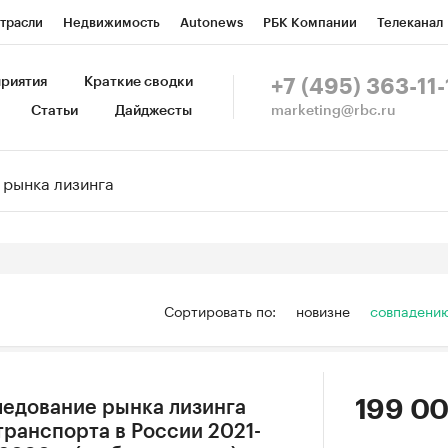
трасли
Недвижимость
Autonews
РБК Компании
Телеканал
изионеры
Национальные проекты
Город
Стиль
Крипто
Р
риятия
Краткие сводки
+7 (495) 363-11-
marketing@rbc.ru
Статьи
Дайджесты
зета
Спецпроекты СПб
Конференции СПб
Спецпроекты
Пр
Рынок наличной валюты
Сортировать по:
новизне
совпадени
199 00
едование рынка лизинга
ранспорта в России 2021-