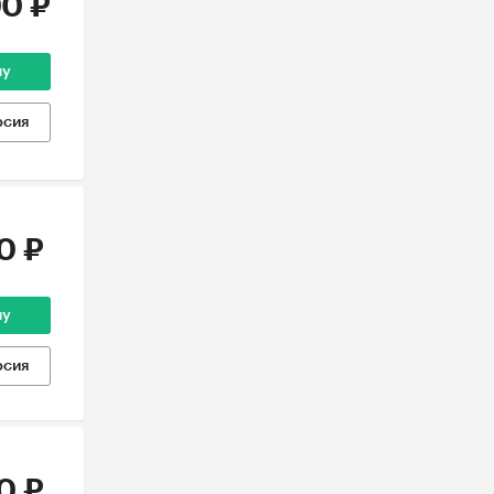
0 ₽
ну
рсия
0 ₽
ну
рсия
0 ₽