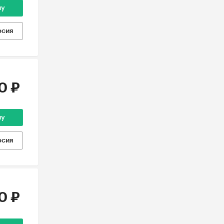
ну
рсия
0 ₽
ну
рсия
0 ₽