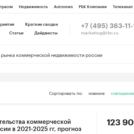
трасли
Недвижимость
Autonews
РБК Компании
Телеканал
изионеры
Национальные проекты
Город
Стиль
Крипто
Р
риятия
Краткие сводки
+7 (495) 363-11-
marketing@rbc.ru
Статьи
Дайджесты
зета
Спецпроекты СПб
Конференции СПб
Спецпроекты
Пр
Рынок наличной валюты
Сортировать по:
новизне
совпадени
123 90
тельства коммерческой
ии в 2021-2025 гг, прогноз