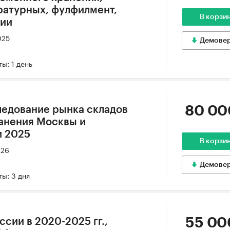
ратурных, фулфилмент,
В корзи
сии
025
Демове
ы: 1 день
80 00
ледование рынка складов
анения Москвы и
и 2025
В корзи
026
Демове
ы: 3 дня
55 00
ссии в 2020-2025 гг.,