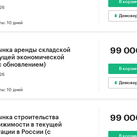
В корзи
026
Демове
ы: 10 дней
99 00
ынка аренды складской
кущей экономической
(с обновлением)
В корзи
026
Демове
ы: 10 дней
99 00
ынка строительства
ижимости в текущей
ации в России (с
В корзи