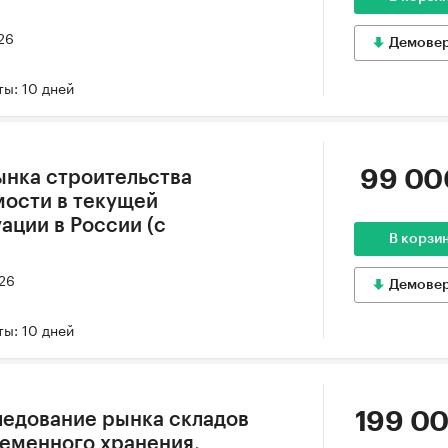
26
Демове
ы: 10 дней
99 00
ынка строительства
мости в текущей
ации в России (с
В корзи
026
Демове
ы: 10 дней
199 00
ледование рынка складов
ременного хранения,