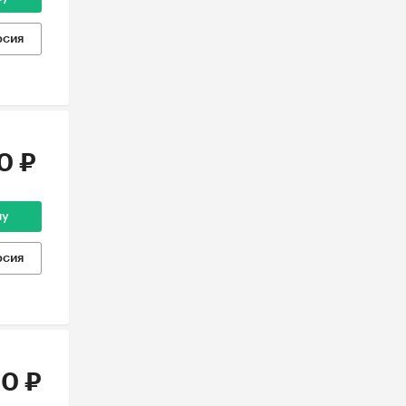
рсия
0 ₽
ну
рсия
0 ₽