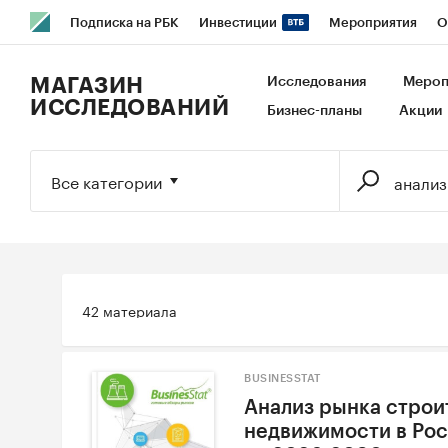
Подписка на РБК
Инвестиции
Мероприятия
О
РБК Образование
РБК Курсы
РБК Life
Тренды
В
МАГАЗИН
Исследования
Мероп
ИССЛЕДОВАНИЙ
Бизнес-планы
Акции
Исследования
Кредитные рейтинги
Франшизы
Га
Экономика
Бизнес
Технологии и медиа
Финансы
Все категории
42 материала
BUSINESSTAT
Анализ рынка строи
недвижимости в Росс