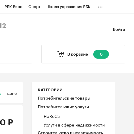
...
РБК Вино
Спорт
Школа управления РБК
БК Бизнес-среда
Дискуссионный клуб
12
Войти
оверка контрагентов
Политика
В корзине
0
КАТЕГОРИИ
ю
цене
Потребительские товары
Потребительские услуги
HoReCa
0 ₽
Услуги в сфере недвижимости
Строительство и недвижимость