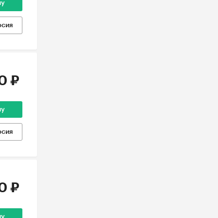
ну
рсия
0 ₽
ну
рсия
0 ₽
ну