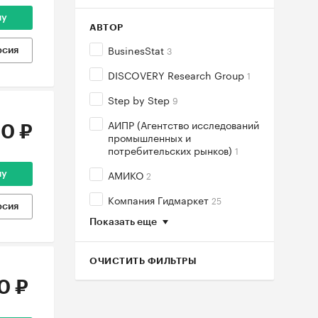
ну
АВТОР
BusinesStat
3
рсия
DISCOVERY Research Group
1
Step by Step
9
АИПР (Агентство исследований
0 ₽
промышленных и
потребительских рынков)
1
АМИКО
2
ну
Компания Гидмаркет
25
рсия
Показать еще
ОЧИСТИТЬ ФИЛЬТРЫ
0 ₽