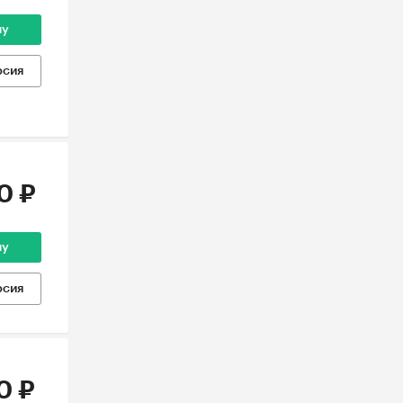
ну
рсия
0 ₽
ну
рсия
0 ₽