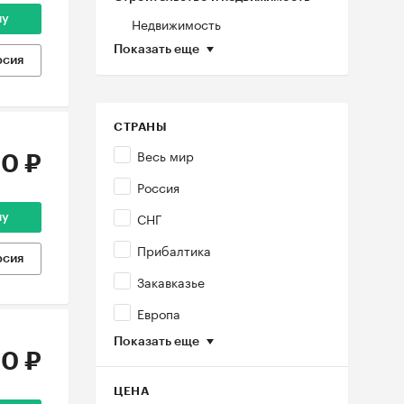
ну
Недвижимость
Показать еще
рсия
СТРАНЫ
Весь мир
0 ₽
Россия
СНГ
ну
Прибалтика
рсия
Закавказье
Европа
Показать еще
0 ₽
ЦЕНА