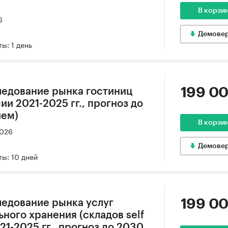
В корзи
6
Демове
ы: 1 день
199 00
ледование рынка гостиниц
ии 2021-2025 гг., прогноз до
ием)
В корзи
2026
Демове
ы: 10 дней
199 00
едование рынка услуг
ного хранения (складов self
21-2025 гг., прогноз до 2030