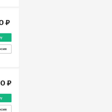
0 ₽
ну
рсия
0 ₽
ну
рсия