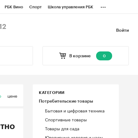
...
РБК Вино
Спорт
Школа управления РБК
БК Бизнес-среда
Дискуссионный клуб
12
Войти
оверка контрагентов
Политика
В корзине
0
КАТЕГОРИИ
ю
цене
Потребительские товары
Бытовая и цифровая техника
Спортивные товары
тно
Товары для сада
Ювелирные изделия и часы