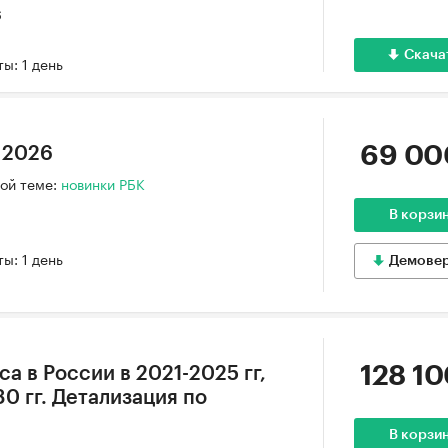
6
Скача
ы: 1 день
69 00
 2026
ой теме:
новинки РБК
В корзи
ы: 1 день
Демове
128 10
а в России в 2021-2025 гг,
0 гг. Детализация по
В корзи