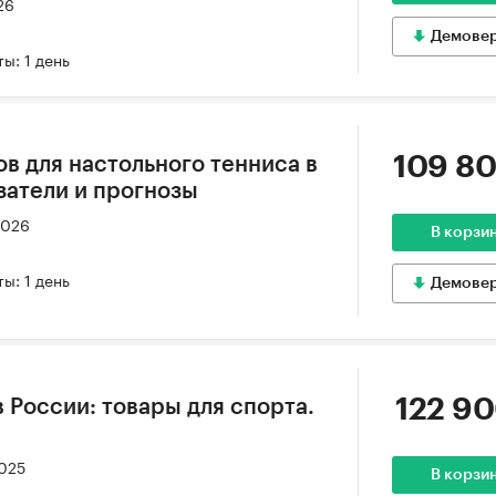
26
Демове
ы: 1 день
109 80
в для настольного тенниса в
затели и прогнозы
2026
В корзи
ы: 1 день
Демове
122 90
 России: товары для спорта.
2025
В корзи