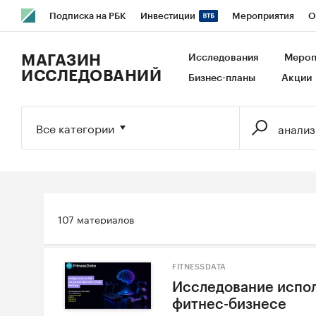
Подписка на РБК
Инвестиции
Мероприятия
О
РБК Образование
РБК Курсы
РБК Life
Тренды
В
МАГАЗИН
Исследования
Мероп
ИССЛЕДОВАНИЙ
Бизнес-планы
Акции
Исследования
Кредитные рейтинги
Франшизы
Га
Экономика
Бизнес
Технологии и медиа
Финансы
Все категории
107 материалов
FITNESSDATA
Исследование испо
фитнес-бизнесе