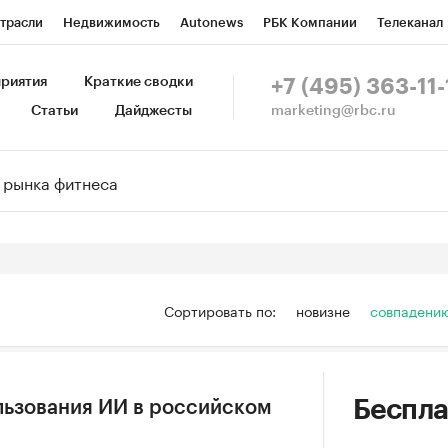
трасли
Недвижимость
Autonews
РБК Компании
Телеканал
изионеры
Национальные проекты
Город
Стиль
Крипто
Р
риятия
Краткие сводки
+7 (495) 363-11-
marketing@rbc.ru
Статьи
Дайджесты
зета
Спецпроекты СПб
Конференции СПб
Спецпроекты
Пр
Рынок наличной валюты
Сортировать по:
новизне
совпадени
Беспла
льзования ИИ в российском