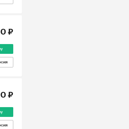
0 ₽
ну
рсия
0 ₽
ну
рсия