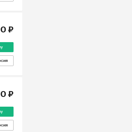
0 ₽
ну
рсия
0 ₽
ну
рсия