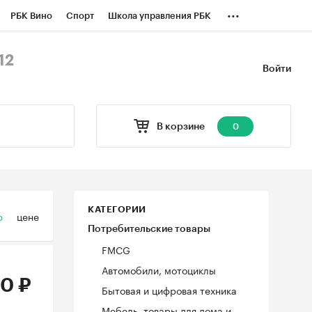
...
РБК Вино
Спорт
Школа управления РБК
БК Бизнес-среда
Дискуссионный клуб
12
Войти
оверка контрагентов
Политика
В корзине
0
КАТЕГОРИИ
ю
цене
Потребительские товары
FMCG
Автомобили, мотоциклы
0 ₽
Бытовая и цифровая техника
Мебель, товары для дома и