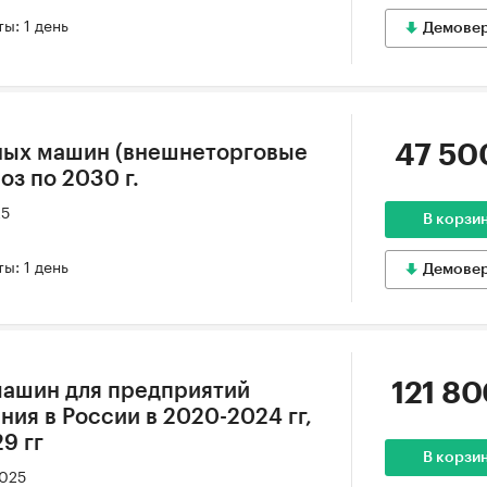
ы: 1 день
Демове
47 50
ных машин (внешнеторговые
оз по 2030 г.
25
В корзи
ы: 1 день
Демове
121 80
машин для предприятий
ия в России в 2020-2024 гг,
9 гг
В корзи
2025