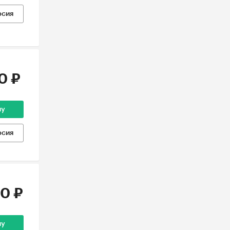
рсия
0 ₽
ну
рсия
0 ₽
ну