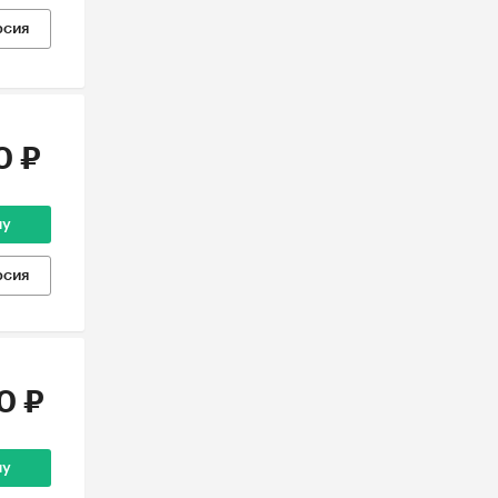
рсия
0 ₽
ну
рсия
0 ₽
ну