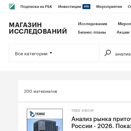
Подписка на РБК
Инвестиции
Мероприятия
О
РБК Образование
РБК Курсы
РБК Life
Тренды
В
МАГАЗИН
Исследования
Мероп
ИССЛЕДОВАНИЙ
Бизнес-планы
Акции
Исследования
Кредитные рейтинги
Франшизы
Га
Экономика
Бизнес
Технологии и медиа
Финансы
Все категории
200 материалов
TEBIZ GROUP
Анализ рынка прито
России - 2026. Пока