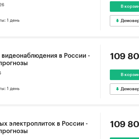
26
В корзи
ы: 1 день
Демове
109 80
 видеонаблюдения в России -
 прогнозы
6
В корзи
ы: 1 день
Демове
109 80
ых электроплиток в России -
 прогнозы