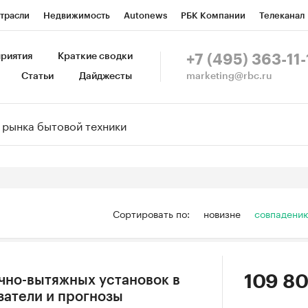
трасли
Недвижимость
Autonews
РБК Компании
Телеканал
изионеры
Национальные проекты
Город
Стиль
Крипто
Р
риятия
Краткие сводки
+7 (495) 363-11-
marketing@rbc.ru
Статьи
Дайджесты
зета
Спецпроекты СПб
Конференции СПб
Спецпроекты
Пр
Рынок наличной валюты
Сортировать по:
новизне
совпадени
109 80
чно-вытяжных установок в
затели и прогнозы