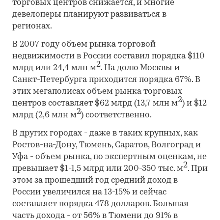
торговых центров снижается, и многие
девелоперы планируют развиваться в
регионах.
В 2007 году объем рынка торговой
недвижимости в России составил порядка $110
2
млрд или 24,4 млн м
. На долю Москвы и
Санкт-Петербурга приходится порядка 67%. В
этих мегаполисах объем рынка торговых
2
центров составляет $62 млрд (13,7 млн м
) и $12
2
млрд (2,6 млн м
) соответственно.
В других городах - даже в таких крупных, как
Ростов-на-Дону, Тюмень, Саратов, Волгоград и
Уфа - объем рынка, по экспертным оценкам, не
2
превышает $1-1,5 млрд или 200-350 тыс. м
. При
этом за прошедший год средний доход в
России увеличился на 13-15% и сейчас
составляет порядка 478 долларов. Большая
часть дохода - от 56% в Тюмени до 91% в