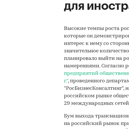
для иност
Высокие темпы роста рос
которые он демонстриро
интерес к нему со сторон
значительное количеств
планировало выйти на р
намерениями. Согласно 
предприятий общественног
г."
, проведенного департ
"РосБизнесКонсалтинг", на
российском рынке общес
29 международных сетей
Бум выхода транснацион
на российский рынок приш