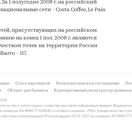
 За 1 полугодие 2008 г. на российский
ациональные сети - Costa Coffee, Le Pain
тей, присутствующих на российском
янию на конец 1 пол. 2008 г. являются
чеством точек на территории России
barro - 117.
неры
Стать партнером
Пользовательское соглашение
По
х
Облако для бизнеса
Корпоративный регистратор доменов
026.
етельство о регистрации средства массовой информации выдано Федеральн
 за номером ИА №ФС77-63848) и сетевого издания «РБК» (свидетельство о 
 и массовых коммуникаций (Роскомнадзор) 03.12.2021 за номером ЭЛ №ФС77