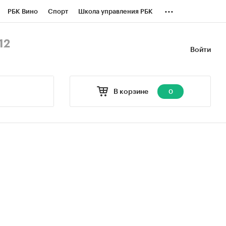
...
РБК Вино
Спорт
Школа управления РБК
БК Бизнес-среда
Дискуссионный клуб
12
Войти
оверка контрагентов
Политика
В корзине
0