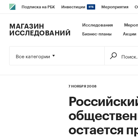
Подписка на РБК
Инвестиции
Мероприятия
О
РБК Образование
РБК Курсы
РБК Life
Тренды
В
МАГАЗИН
Исследования
Мероп
ИССЛЕДОВАНИЙ
Бизнес-планы
Акции
Исследования
Кредитные рейтинги
Франшизы
Га
Экономика
Бизнес
Технологии и медиа
Финансы
Все категории
7 НОЯБРЯ 2008
Российски
обществен
остается 