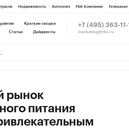
трасли
Недвижимость
Autonews
РБК Компании
Телеканал
изионеры
Национальные проекты
Город
Стиль
Крипто
Р
риятия
Краткие сводки
+7 (495) 363-11-
marketing@rbc.ru
Статьи
Дайджесты
зета
Спецпроекты СПб
Конференции СПб
Спецпроекты
Пр
Рынок наличной валюты
й рынок
ного питания
привлекательным