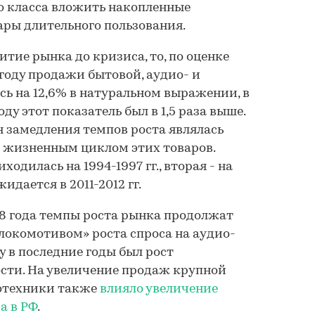
о класса вложить накопленные
ары длительного пользования.
тие рынка до кризиса, то, по оценке
 году продажи бытовой, аудио- и
ь на 12,6% в натуральном выражении, в
оду этот показатель был в 1,5 раза выше.
 замедления темпов роста являлась
с жизненным циклом этих товаров.
одилась на 1994-1997 гг., вторая - на
ожидается в 2011-2012 гг.
8 года темпы роста рынка продолжат
локомотивом» роста спроса на аудио-
у в последние годы был рост
сти. На увеличение продаж крупной
еотехники также
влияло увеличение
а в РФ
.