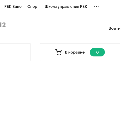
...
РБК Вино
Спорт
Школа управления РБК
БК Бизнес-среда
Дискуссионный клуб
12
Войти
оверка контрагентов
Политика
В корзине
0