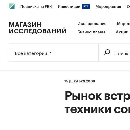
Подписка на РБК
Инвестиции
Мероприятия
О
РБК Образование
РБК Курсы
РБК Life
Тренды
В
МАГАЗИН
Исследования
Мероп
ИССЛЕДОВАНИЙ
Бизнес-планы
Акции
Исследования
Кредитные рейтинги
Франшизы
Га
Экономика
Бизнес
Технологии и медиа
Финансы
Все категории
15 ДЕКАБРЯ 2008
Рынок вст
техники со