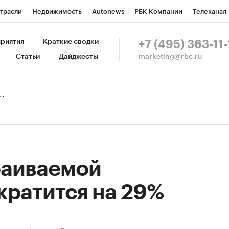
трасли
Недвижимость
Autonews
РБК Компании
Телеканал
изионеры
Национальные проекты
Город
Стиль
Крипто
Р
риятия
Краткие сводки
+7 (495) 363-11-
marketing@rbc.ru
Статьи
Дайджесты
зета
Спецпроекты СПб
Конференции СПб
Спецпроекты
Пр
Рынок наличной валюты
раиваемой
кратится на 29%