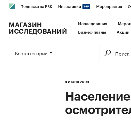
Подписка на РБК
Инвестиции
Мероприятия
О
РБК Образование
РБК Курсы
РБК Life
Тренды
В
МАГАЗИН
Исследования
Мероп
ИССЛЕДОВАНИЙ
Бизнес-планы
Акции
Исследования
Кредитные рейтинги
Франшизы
Га
Экономика
Бизнес
Технологии и медиа
Финансы
Все категории
9 ИЮНЯ 2009
Население
осмотрите