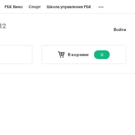
...
РБК Вино
Спорт
Школа управления РБК
БК Бизнес-среда
Дискуссионный клуб
12
Войти
оверка контрагентов
Политика
В корзине
0