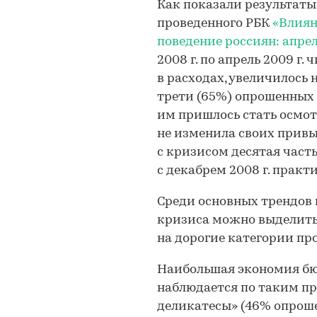
Как показали результаты
проведенного РБК
«Влиян
поведение россиян: апрель
2008 г. по апрель 2009 г.
в расходах, увеличилось н
трети (65%) опрошенных 
им пришлось стать осмот
не изменила своих привы
с кризисом десятая част
с декабрем 2008 г. практ
Среди основных трендов 
кризиса можно выделить
на дорогие категории пр
Наибольшая экономия бю
наблюдается по таким п
деликатесы» (46% опрош