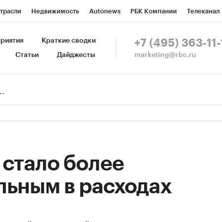
трасли
Недвижимость
Autonews
РБК Компании
Телеканал
изионеры
Национальные проекты
Город
Стиль
Крипто
Р
риятия
Краткие сводки
+7 (495) 363-11-
marketing@rbc.ru
Статьи
Дайджесты
зета
Спецпроекты СПб
Конференции СПб
Спецпроекты
Пр
Рынок наличной валюты
 стало более
льным в расходах